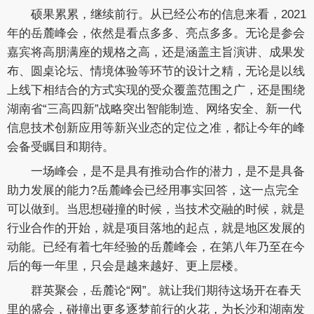
硕果累累，继续前行。从已经公布的信息来看，2021
年的岳麓峰会，依然是看点多多、亮点多多。无论是参会
嘉宾将高朋满座的规格之高，还是涵盖主旨演讲、成果发
布、圆桌论坛、情境体验等环节的设计之精，无论是以线
上线下相结合的方式实现的受众覆盖范围之广，还是围绕
湖南省“三高四新”战略突出智能制造、网络安全、新一代
信息技术创新应用等新兴业态的定位之准，都让今年的峰
会备受瞩目和期待。
一场峰会，是不是具有推动合作的潜力，是不是具备
助力发展的能力?岳麓峰会已经用事实回答，这一点完全
可以做到。当思想碰撞的时候，当技术交融的时候，就是
行业合作的开始，就是项目落地的起点，就是地区发展的
动能。已经有着七年经验的岳麓峰会，在第八年乃至在今
后的每一年里，只会是越来越好、更上层楼。
群英聚会，岳麓论“网”。就让我们期待这场开在春天
里的盛会，碰撞出更多逐梦前行的火花，为长沙和湖南发