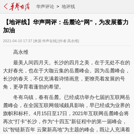
华声评论
>
地评线
【地评线】华声网评：岳麓论“网”，为发展蓄力
加油
2021-04-10 17:37
[来源:华声在线]
[作者:高永维]
高永维
最美人间四月天。长沙的四月之美，在于无处不在的
大好春光，也在于大咖云集的岳麓峰会。因为岳麓峰会，
长沙的春天，不仅充满着诗情画意，更嘹亮着发展的号
角，更孕育着蓬勃的希望。
冬有乌镇，春有岳麓。已经成功举办七届的互联网岳
麓峰会，在全国互联网领域颇具影响，早已经成为业界的
旗帜和标杆。4月15日至17日，2021年互联网岳麓峰会将
再次“打卡”长沙，作为“十四五”新征程中的第一届峰会，
以“智链新百年 云聚新高地”为主题的峰会，既让人充满着