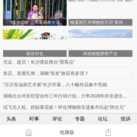
“橘洲唱晚”点亮暑期夜生活
梅溪湖艺术博物馆开启“夜间模式”
稻谷归仓
科技赋能脐橙产业
无证、超员！长沙查处两台“黑客运”
首店、首展扎堆，湖南“首发”效应有多强？
“王沂东油画艺术展”长沙开幕，八十幅作品集中亮相
湖南出台对非经贸合作三年行动计划，力争2028年对非进出口额达800亿元
试飞无人机、拼贴青花瓷！怀化博物馆非遗集市玩起“跨次元”
头条
时事
评论
专题
论坛
投诉
电脑版