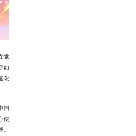
在党
是如
国化
中国
心使
释。