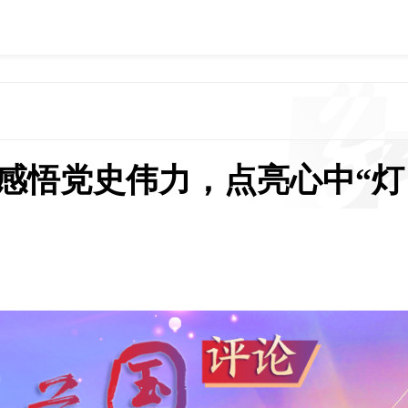
感悟党史伟力，点亮心中“灯