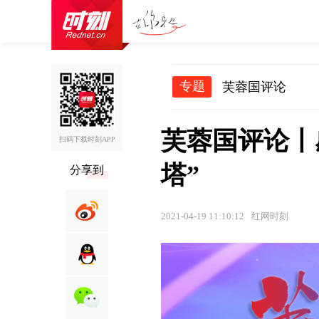
专题
芙蓉国评论
芙蓉国评论丨
扫码下载时刻APP
塔”
分享到
2021-04-19 11:10:12
红网时刻