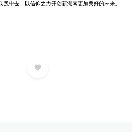
实践中去，以信仰之力开创新湖南更加美好的未来。