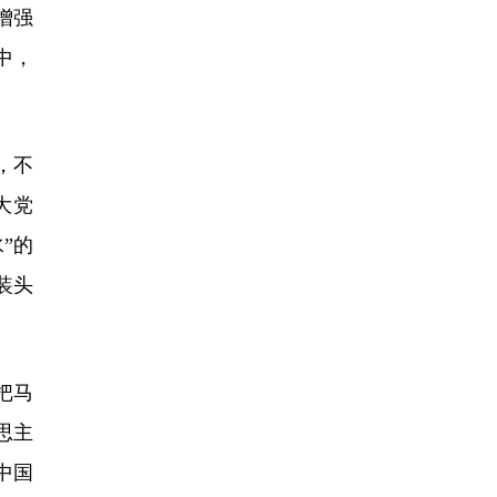
增强
中，
，不
大党
”的
装头
把马
思主
中国