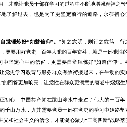
用，才能让党员干部在学习的过程中不断地增强精神之“钙
好地了解过去，也是为了更坚定前行的道路，永葆初心
自觉锤炼好“如磐信仰”。
“知之愈明，则行之愈笃；行
史，更要用好党史。百年大党的百年奋斗，就是一部党性的
习中坚定心中的信仰，更需要自觉锤炼好“如磐信仰”。
，让党史学习教育与服务群众有效衔接起来，在生动的实
谁”的回答更加响亮，让党性在群众更满意的答卷中熠熠生
证初心。中国共产党在跋山涉水中走过了伟大的一百年
的千山万水，尤其需要党员干部在党史的学习中始终坚
主义和社会主义的信念，才能凝心聚力“三高四新”战略落