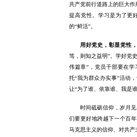
共产党前行道路上的巨大作
提高党性。学习是为了更
的“鲜活”。
用好党史，彰显党性，
笃，则知之益明”。学好党
伟篇章”，党员干部要在学
托“我为群众办实事”活动
让“为了谁、依靠谁、我是
时间砥砺信仰，岁月见
们要更好地跨越下一个百年
马克思主义的信仰、对共产