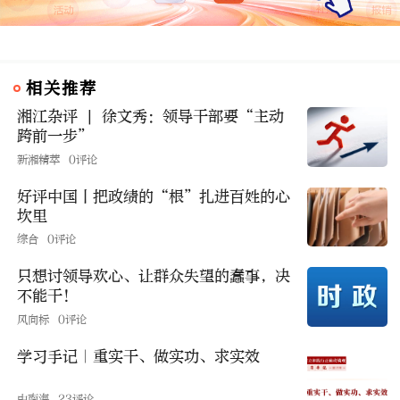
相关推荐
湘江杂评 | 徐文秀：领导干部要“主动
跨前一步”
新湘精萃
0评论
好评中国丨把政绩的“根”扎进百姓的心
坎里
综合
0评论
只想讨领导欢心、让群众失望的蠢事，决
不能干！
风向标
0评论
学习手记｜重实干、做实功、求实效
中南海
23评论