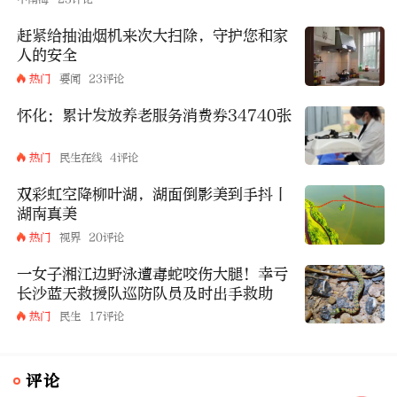
赶紧给抽油烟机来次大扫除，守护您和家
人的安全
热门
要闻
23评论
怀化：累计发放养老服务消费券34740张
热门
民生在线
4评论
双彩虹空降柳叶湖，湖面倒影美到手抖丨
湖南真美
热门
视界
20评论
一女子湘江边野泳遭毒蛇咬伤大腿！幸亏
长沙蓝天救援队巡防队员及时出手救助
热门
民生
17评论
评论