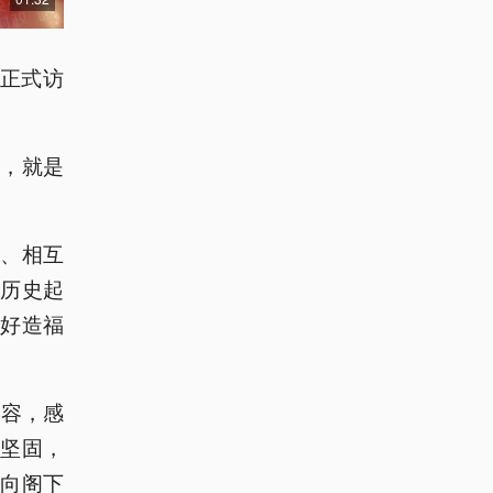
华正式访
定，就是
、相互
历史起
好造福
内容，感
坚固，
想向阁下