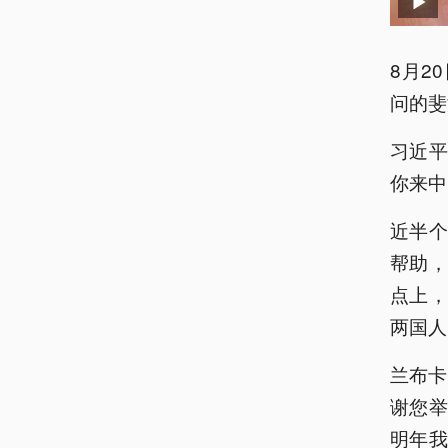
8月2
问的斐
习近平
你来中
近半
帮助
点上
两国人
兰布卡
谢您
明年我