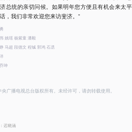
斐济总统的亲切问候。如果明年您方便且有机会来太平
话，我们非常欢迎您来访斐济。”
勇
伟 姚瑶 杨紫童 潘毅
铮 马超 段德文 程铖 郭鸿 石丞
洋
乔珅
24中央广播电视总台版权所有。未经许可，请勿转载使用。
：
迟晓涵