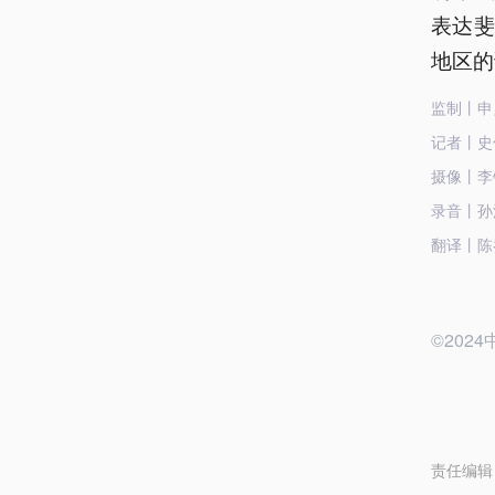
表达
地区的
监制丨申
记者丨史
摄像丨李
录音丨孙
翻译丨陈
©20
责任编辑