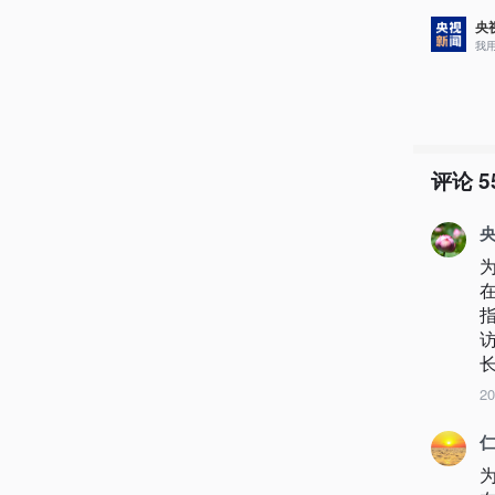
央
我
评论
5
央
长
2