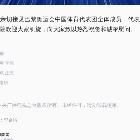
平亲切接见巴黎奥运会中国体育代表团全体成员，代表
院欢迎大家凯旋，向大家致以热烈祝贺和诚挚慰问。
娜
英 李伟
斌 汪亮
雨妍
24中央广播电视总台版权所有。未经许可，请勿转载使用。
：
李金娟
视新闻
用心你放心