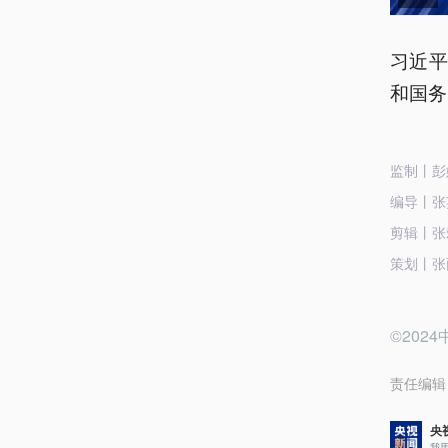
习近
和国务
监制丨彭
编导丨张
剪辑丨张
策划丨张
©20
责任编辑
央
我