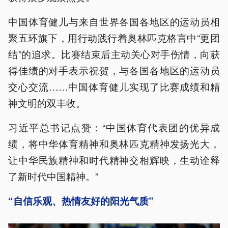
中国体育健儿与来自世界各国各地区的运动员相
聚五环旗下，用行动践行着奥林匹克格言中“更团
结”的追求。比赛结束后主动关心对手伤情，向获
得佳绩的对手表示祝贺，与各国各地区的运动员
交心交流……中国体育健儿实现了比赛成绩和精
神文明的双丰收。
习近平总书记点赞：“中国体育代表团的优异成
绩，将中华体育精神和奥林匹克精神发扬光大，
让中华民族精神和时代精神交相辉映，生动诠释
了新时代中国精神。”
“自信乐观、热情友好的阳光气质”