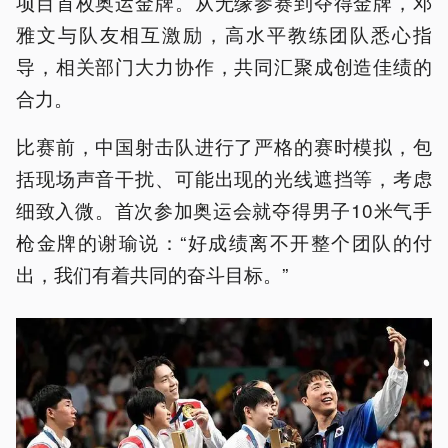
项目首枚奥运金牌。从无缘参赛到夺得金牌，邓
雅文与队友相互激励，高水平教练团队悉心指
导，相关部门大力协作，共同汇聚成创造佳绩的
合力。
比赛前，中国射击队进行了严格的赛时模拟，包
括现场声音干扰、可能出现的光线遮挡等，考虑
细致入微。首次参加奥运会就夺得男子10米气手
枪金牌的谢瑜说：“好成绩离不开整个团队的付
出，我们有着共同的奋斗目标。”