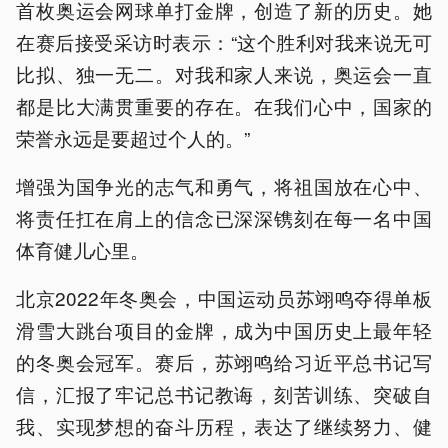
首枚奥运会网球单打金牌，创造了新的历史。她
在赛后接受采访时表示：“这个胜利对我来说无可
比拟、独一无二。对我和家人来说，奥运会一直
都是比大满贯重要的存在。在我们心中，国家的
荣誉永远是要超过个人的。”
增强为国争光的志气和勇气，将祖国放在心中、
将责任扛在肩上的信念已深深镌刻在每一名中国
体育健儿心里。
北京2022年冬奥会，中国运动员苏翊鸣夺得单板
滑雪大跳台项目的金牌，成为中国历史上最年轻
的冬奥会冠军。赛后，苏翊鸣给习近平总书记写
信，汇报了牢记总书记教诲，刻苦训练、突破自
我、实现梦想的奋斗历程，表达了继续努力、健