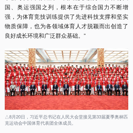
国、奥运强国之列，根本在于综合国力不断增
强，为体育竞技训练提供了先进科技支撑和坚实
物质保障，也为各领域体育人才脱颖而出创造了
良好成长环境和广泛群众基础。”
△8月20日，习近平总书记在人民大会堂接见第33届夏季奥林匹
克运动会中国体育代表团全体成员。