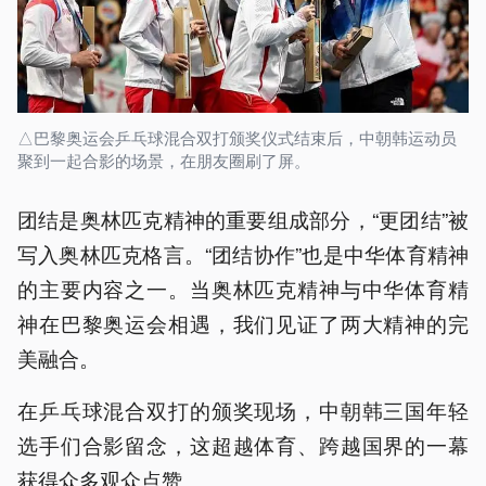
△巴黎奥运会乒乓球混合双打颁奖仪式结束后，中朝韩运动员
聚到一起合影的场景，在朋友圈刷了屏。
团结是奥林匹克精神的重要组成部分，“更团结”被
写入奥林匹克格言。“团结协作”也是中华体育精神
的主要内容之一。当奥林匹克精神与中华体育精
神在巴黎奥运会相遇，我们见证了两大精神的完
美融合。
在乒乓球混合双打的颁奖现场，中朝韩三国年轻
选手们合影留念，这超越体育、跨越国界的一幕
获得众多观众点赞。