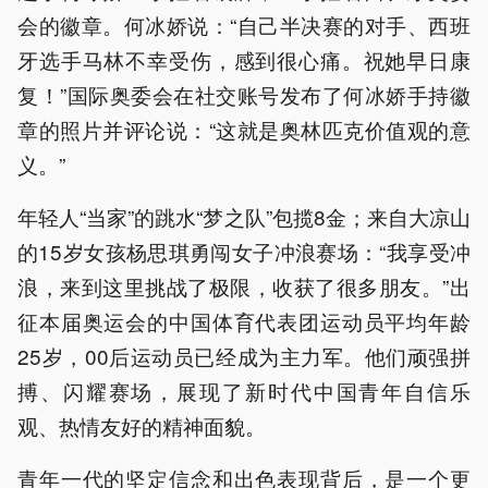
会的徽章。何冰娇说：“自己半决赛的对手、西班
牙选手马林不幸受伤，感到很心痛。祝她早日康
复！”国际奥委会在社交账号发布了何冰娇手持徽
章的照片并评论说：“这就是奥林匹克价值观的意
义。”
年轻人“当家”的跳水“梦之队”包揽8金；来自大凉山
的15岁女孩杨思琪勇闯女子冲浪赛场：“我享受冲
浪，来到这里挑战了极限，收获了很多朋友。”出
征本届奥运会的中国体育代表团运动员平均年龄
25岁，00后运动员已经成为主力军。他们顽强拼
搏、闪耀赛场，展现了新时代中国青年自信乐
观、热情友好的精神面貌。
青年一代的坚定信念和出色表现背后，是一个更