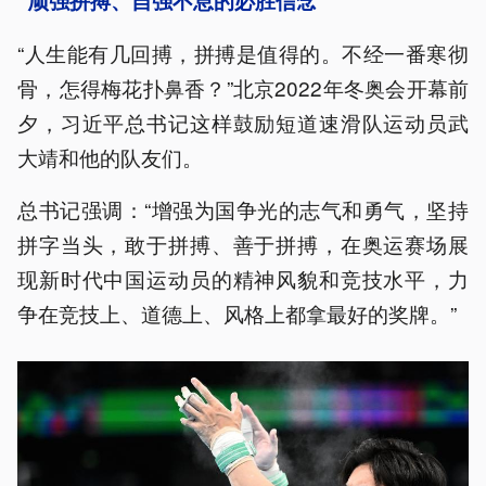
“顽强拼搏、自强不息的必胜信念”
“人生能有几回搏，拼搏是值得的。不经一番寒彻
骨，怎得梅花扑鼻香？”北京2022年冬奥会开幕前
夕，习近平总书记这样鼓励短道速滑队运动员武
大靖和他的队友们。
总书记强调：“增强为国争光的志气和勇气，坚持
拼字当头，敢于拼搏、善于拼搏，在奥运赛场展
现新时代中国运动员的精神风貌和竞技水平，力
争在竞技上、道德上、风格上都拿最好的奖牌。”