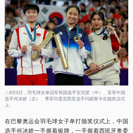
△8月5日，羽毛球女单冠军韩国选手安洗莹（中）、亚军中国
选手何冰娇（左）、季军印度尼西亚选手玛丽斯卡在颁奖仪式
上。
在巴黎奥运会羽毛球女子单打颁奖仪式上，中国
选手何冰娇一手握着银牌，一手握着西班牙奥委