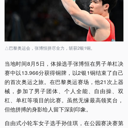
△巴黎奥运会，张博恒拼尽全力，斩获2银1铜。
当地时间8月5日，体操选手张博恒在男子单杠决
赛中以13.966分获得铜牌，以2银1铜结束了自己
的首次奥运之旅。在巴黎奥运赛场，他21次上器
械，参加了男子团体、个人全能、自由操、双
杠、单杠等项目的比赛。虽然无缘最高领奖台，
但他拼搏的身影给人留下深刻印象。
自由式小轮车女子选手孙佳琪，在公园赛决赛第