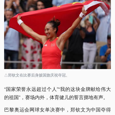
△郑钦文在比赛后身披国旗庆祝夺冠。
“国家荣誉永远超过个人”“我的这块金牌献给伟大
的祖国”，赛场内外，体育健儿的誓言掷地有声。
巴黎奥运会网球女单决赛中，郑钦文为中国夺得