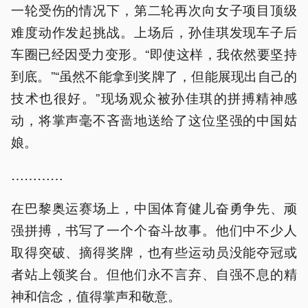
一轮受伤的情况下，第二轮再次向女子项目顶级
难度动作发起挑战。上场后，孙佳琪发现车子后
车圈已经因受力变形。“即使这样，我依然要坚持
到底。”“虽然不能拿到奖牌了，但能展现出自己的
技术也很好。”现场观众被孙佳琪的拼搏精神感
动，将掌声毫不吝啬地送给了这位坚强的中国姑
娘。
…………
在巴黎奥运赛场上，中国体育健儿奋勇争先、顽
强拼搏，书写了一个个奋斗故事。他们中不少人
取得突破、摘得奖牌，也有些运动员没能夺冠或
者站上领奖台。但他们永不言弃、自强不息的精
神和信念，值得掌声和敬意。