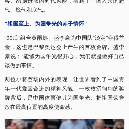
容、昂扬进取的时代风貌，看到了中国人民的志
气、锐气和底气。
“祖国至上、为国争光的赤子情怀”
“00后”组合黄雨婷、盛李豪为中国队“淡定”夺得首
金，这也是巴黎奥运会上产生的首枚金牌。盛李
豪说：“能够为国争光很开心，我们就是做好自己
该做的事情。”
两位小将赛场内外的表现，让世界看到了中国青
年一代爱国奋进的精神风貌。一枚枚沉甸甸的奖
牌背后，是中国体育健儿为国争光、把祖国荣誉
放在最高位置的高度使命感。