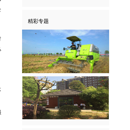
全
精彩专题
对
必
，
不
强
。