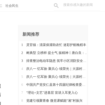
仁
社会民生
新闻推荐
1
灵官镇：清渠保灌助农忙 迷彩护航晚稻丰
2
树典型 立榜样 提士气 振精神丨唐白良：三十载丹心映党徽 一腔热血暖万家
3
排查整治电动车隐患 筑牢小区消防安全防线
4
庆八一·忆军旅·聚兵心·续荣光｜大源村退役军人共话初心
5
庆八一·忆军旅·聚兵心·续荣光｜大源村退役军人共话初心
6
中国共产党安仁县第十四届纪律检查委员会召开第一次全体会议
照
7
“理论+文艺”进基层 宣讲入耳更入心
历
8
党建引领聚青春 微党课赋能“湘”村振兴
制