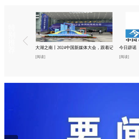
特
别
推
谣榜
越时空
大湖之南丨2024中国新媒体大会，跟着记者去找“新”
今日辟谣（2
荐
[阅读]
[阅读]