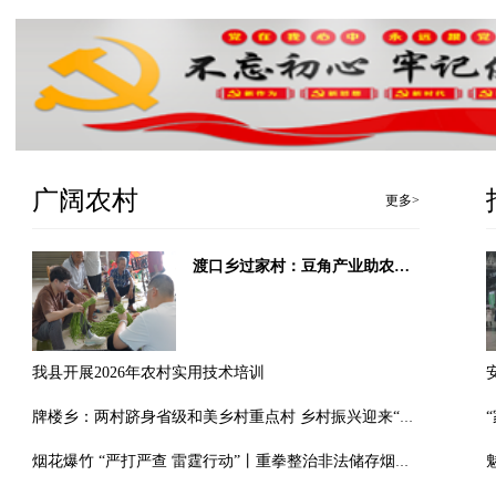
广阔农村
更多>
渡口乡过家村：豆角产业助农增收 订单模式铺就致富路
我县开展2026年农村实用技术培训
牌楼乡：两村跻身省级和美乡村重点村 乡村振兴迎来“加速跑”
烟花爆竹 “严打严查 雷霆行动”丨重拳整治非法储存烟花爆竹 筑牢辖区安全防线