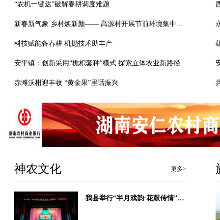
“农机一键达”破解春耕调度难题
新春新气象 乡村焕新颜—— 高源村开展节前环境集中整治
科技赋能备春耕 机抛技术助丰产
安平镇：创新采用“栀枳套种”模式 探索立体农业新路径
赤滩沃柑迎丰收 “黄金果”里话振兴
神农文化
更多>
我县举行“半月戏韵·花鼓传情”半月演暨“工会+院团”合作文艺惠民演出