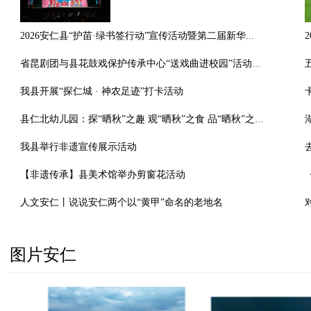
2026安仁县“护苗·绿书签行动”宣传活动暨第二届新华书店杯“阅读经典·情景表演”大赛圆满落幕
省昆剧团与县花鼓戏保护传承中心“送戏曲进校园”活动走进县思源实验学校
我县开展“探仁城 · 神农足迹”打卡活动
县仁北幼儿园：探“晒秋”之趣 观“晒秋”之食 品“晒秋”之味
我县举行非遗宣传展示活动
【非遗传承】县美术馆举办剪窗花活动
人文安仁丨说说安仁两个以“黄甲”命名的老地名
图片安仁