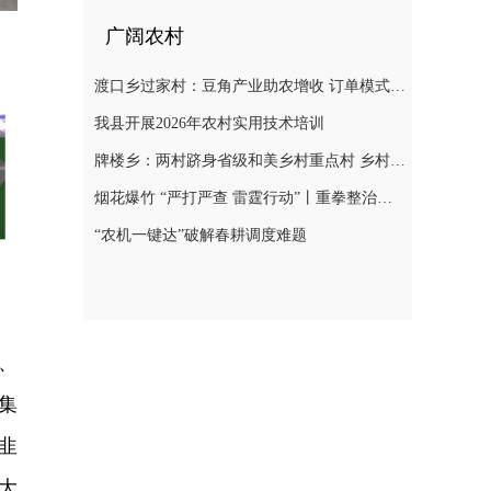
广阔农村
渡口乡过家村：豆角产业助农增收 订单模式铺就致富路
我县开展2026年农村实用技术培训
牌楼乡：两村跻身省级和美乡村重点村 乡村振兴迎来“加速跑”
烟花爆竹 “严打严查 雷霆行动”丨重拳整治非法储存烟花爆竹 筑牢辖区安全防线
“农机一键达”破解春耕调度难题
、
集
韭
大