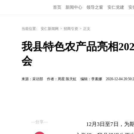
首页
新闻中心
领导之窗
安仁党建
安
当前位置:
安仁新闻网
>
招商引资
>
正文
我县特色农产品亮相20
会
来源：采访部
作者：周星 陈天虹
编辑：李素娜
2020-12-04 20:50:
—分享—
12月3日至7日，为