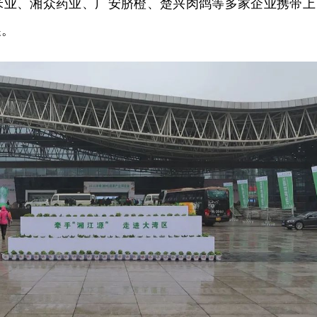
米业、湘众药业、广安脐橙、楚兴肉鸽等多家企业携带上
展。