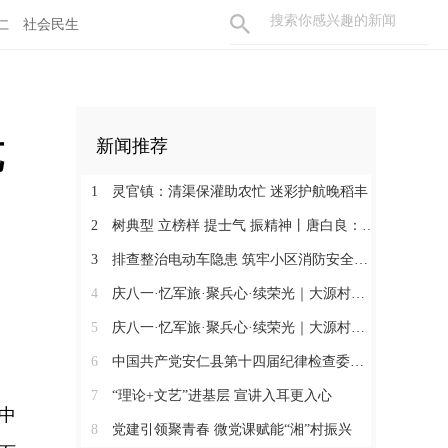
仁
社会民生
览
新闻推荐
1
灵官镇：清渠保灌助农忙 迷彩护航晚稻丰
2
树典型 立榜样 提士气 振精神丨唐白良：三十载丹心映党徽 一腔热血暖万家
3
排查整治电动车隐患 筑牢小区消防安全防线
4
庆八一·忆军旅·聚兵心·续荣光｜大源村退役军人共话初心
5
庆八一·忆军旅·聚兵心·续荣光｜大源村退役军人共话初心
6
中国共产党安仁县第十四届纪律检查委员会召开第一次全体会议
7
“理论+文艺”进基层 宣讲入耳更入心
中
8
党建引领聚青春 微党课赋能“湘”村振兴