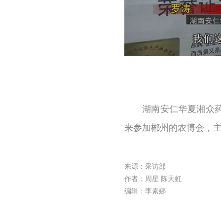
湖南安仁华夏湘众
来参加郴州的农博会，
来源：采访部
作者：周星 陈天虹
编辑：李素娜