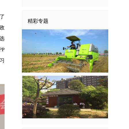
了
精彩专题
政
选
P
习