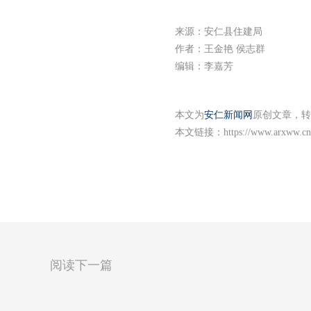
来源：安仁县住建局
作者：王金艳 侯志群
编辑：李嘉芳
本文为
安仁新闻网
原创文章，转
本文链接：
https://www.arxww.cn
阅读下一篇