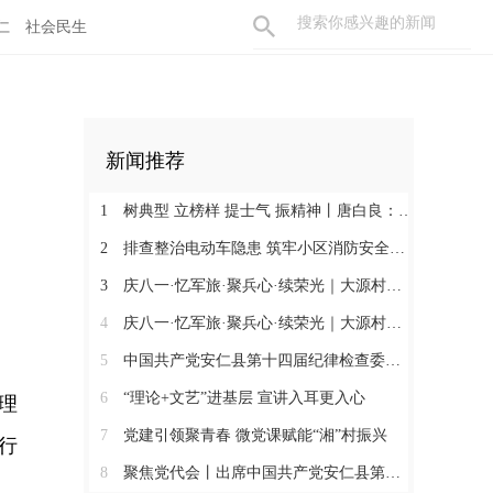
仁
社会民生
新闻推荐
1
树典型 立榜样 提士气 振精神丨唐白良：三十载丹心映党徽 一腔热血暖万家
2
排查整治电动车隐患 筑牢小区消防安全防线
3
庆八一·忆军旅·聚兵心·续荣光｜大源村退役军人共话初心
4
庆八一·忆军旅·聚兵心·续荣光｜大源村退役军人共话初心
5
中国共产党安仁县第十四届纪律检查委员会召开第一次全体会议
6
“理论+文艺”进基层 宣讲入耳更入心
理
7
党建引领聚青春 微党课赋能“湘”村振兴
行
8
聚焦党代会丨出席中国共产党安仁县第十四次代表大会的党代表们陆续报到