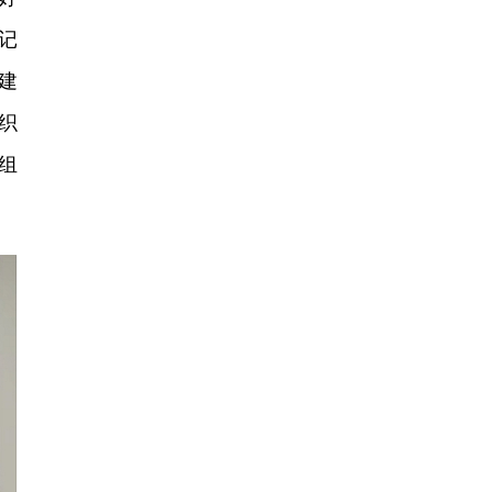
记
建
织
组