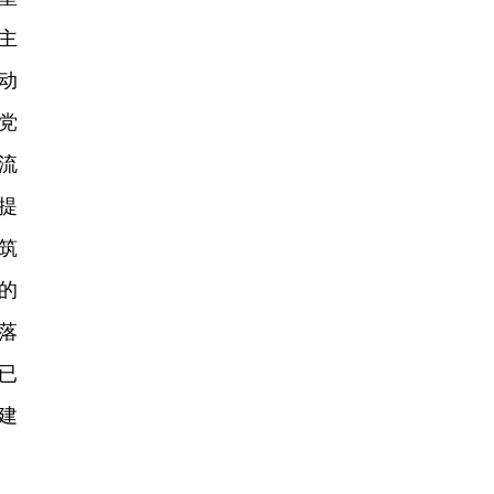
主
动
党
流
提
筑
的
落
已
建