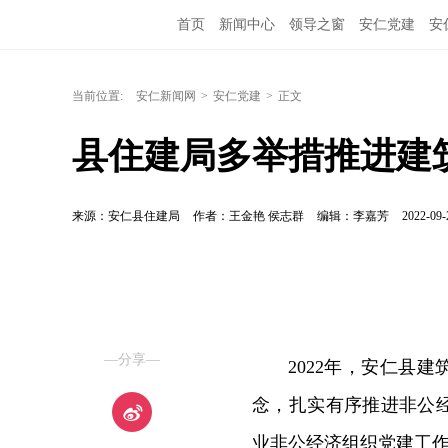
首页
新闻中心
领导之窗
安仁党建
安
当前位置:
安仁新闻网
>
安仁党建
>
正文
县住建局多举措推进建
来源：安仁县住建局
作者：王金艳 侯志群
编辑：李嘉芳
2022-09-
—分享—
2022年，安仁县
念，扎实有序推进非公
业非公经济组织党建工作