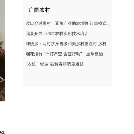
广阔农村
渡口乡过家村：豆角产业助农增收 订单模式铺就致富路
我县开展2026年农村实用技术培训
牌楼乡：两村跻身省级和美乡村重点村 乡村振兴迎来“加速跑”
烟花爆竹 “严打严查 雷霆行动”丨重拳整治非法储存烟花爆竹 筑牢辖区安全防线
“农机一键达”破解春耕调度难题
好