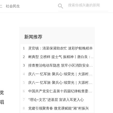
仁
社会民生
新闻推荐
1
灵官镇：清渠保灌助农忙 迷彩护航晚稻丰
2
树典型 立榜样 提士气 振精神丨唐白良：三十载丹心映党徽 一腔热血暖万家
3
排查整治电动车隐患 筑牢小区消防安全防线
4
庆八一·忆军旅·聚兵心·续荣光｜大源村退役军人共话初心
5
庆八一·忆军旅·聚兵心·续荣光｜大源村退役军人共话初心
6
中国共产党安仁县第十四届纪律检查委员会召开第一次全体会议
党
7
“理论+文艺”进基层 宣讲入耳更入心
唱
8
党建引领聚青春 微党课赋能“湘”村振兴