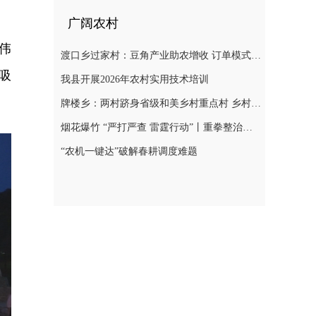
广阔农村
伟
渡口乡过家村：豆角产业助农增收 订单模式铺就致富路
吸
我县开展2026年农村实用技术培训
牌楼乡：两村跻身省级和美乡村重点村 乡村振兴迎来“加速跑”
烟花爆竹 “严打严查 雷霆行动”丨重拳整治非法储存烟花爆竹 筑牢辖区安全防线
“农机一键达”破解春耕调度难题