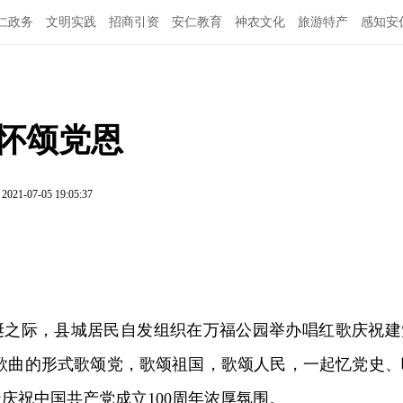
仁政务
文明实践
招商引资
安仁教育
神农文化
旅游特产
感知安
满怀颂党恩
2021-07-05 19:05:37
诞之际，县城居民自发组织在万福公园举办唱红歌庆祝建
色歌曲的形式歌颂党，歌颂祖国，歌颂人民，一起忆党史、
庆祝中国共产党成立100周年浓厚氛围。