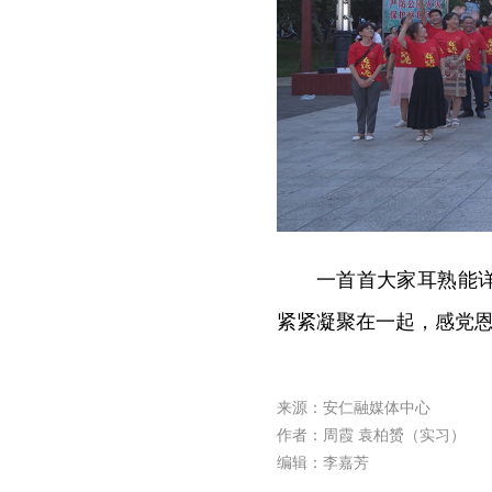
一首首大家耳熟能
紧紧凝聚在一起，感党
来源：安仁融媒体中心
作者：周霞 袁柏赟（实习）
编辑：李嘉芳