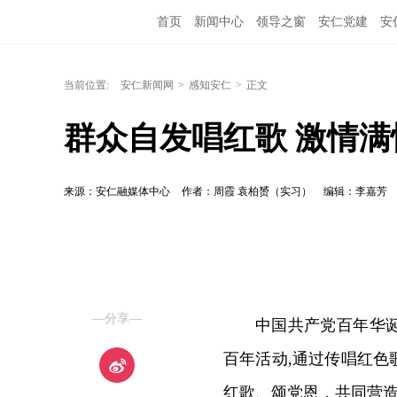
首页
新闻中心
领导之窗
安仁党建
安
当前位置:
安仁新闻网
>
感知安仁
>
正文
群众自发唱红歌 激情
来源：安仁融媒体中心
作者：周霞 袁柏赟（实习）
编辑：李嘉芳
—分享—
中国共产党百年华
百年活动,通过传唱红
红歌、颂党恩，共同营造