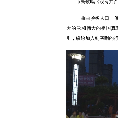
市民歌唱《没有共
一曲曲脍炙人口、
大的党和伟大的祖国真
引，纷纷加入到演唱的