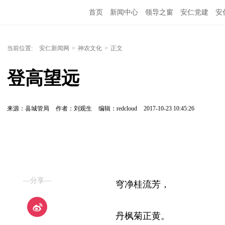
首页
新闻中心
领导之窗
安仁党建
安
当前位置:
安仁新闻网
>
神农文化
>
正文
登高望远
来源：县城管局
作者：刘观生
编辑：redcloud
2017-10-23 10:45:26
—分享—
穹净桂流芳，
丹枫菊正黄。