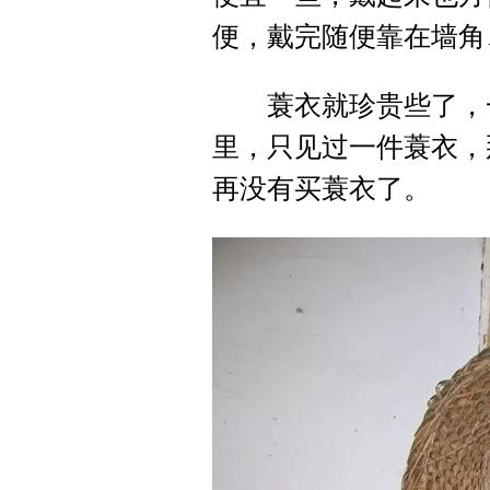
便，戴完随便靠在墙角
蓑衣就珍贵些了，一
里，只见过一件蓑衣，
再没有买蓑衣了。