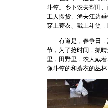
斗笠。乡下农夫犁田、
工人搬货、渔夫江边垂
穿上蓑衣、戴上斗笠，
有道是，春争日，夏
节，为了抢时间，抓晴
里，田野里，农人戴着
像斗笠的和蓑衣的丛林