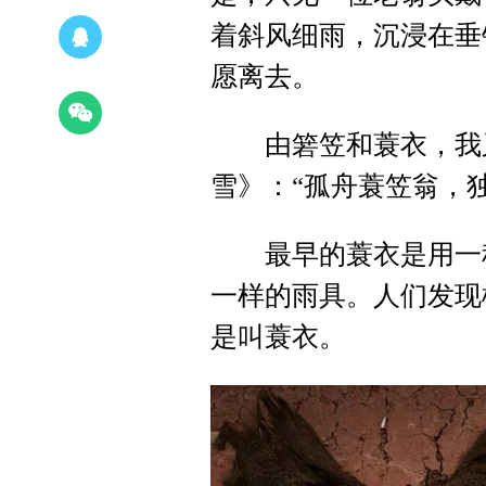
着斜风细雨，沉浸在垂
愿离去。
由箬笠和蓑衣，我又
雪》：“孤舟蓑笠翁，
最早的蓑衣是用一种
一样的雨具。人们发现
是叫蓑衣。