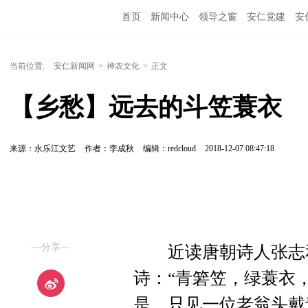
首页
新闻中心
领导之窗
安仁党建
安
当前位置:
安仁新闻网
>
神农文化
>
正文
【乡愁】远去的斗笠蓑衣
来源：永乐江文艺
作者：李成秋
编辑：redcloud
2018-12-07 08:47:18
—分享—
近读唐朝诗人张志和
诗：“青箬笠，绿蓑衣
是，只见一位老翁头戴