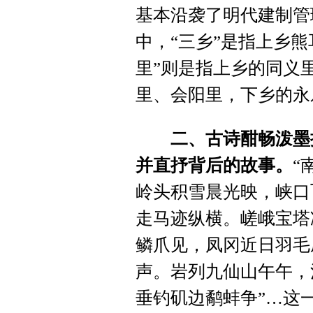
基本沿袭了明代建制管
中，“三乡”是指上乡
里”则是指上乡的同义
里、会阳里，下乡的永
二、古诗酣畅泼墨
并直抒背后的故事。
“
岭头积雪晨光映，峡口
走马迹纵横。嵯峨宝塔
鳞爪见，凤冈近日羽毛
声。岩列九仙山午午，
垂钓矶边鹬蚌争”…这