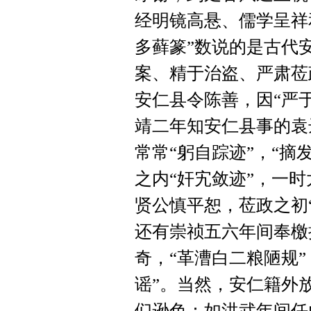
经明镜高悬、儒学呈祥
多藓篆”数说的是古代
案、精于治盗、严肃莅
安仁县令陈善，因“严于
靖二年知安仁县事的袁达
常常“躬自踪迹”，“摘
之内“奸宄敛迹”，一
贤公慎平恕，莅政之初“
还有崇祯五六年间奉檄
奇，“革漕白二粮陋规”
谣”。当然，安仁籍外
们逊色：如洪武年间任