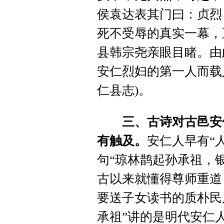
侯袁达表其门曰：贞烈
死不受辱的真实一幕，
县韩宗尧亲眼目睹。由
安仁烈妇的第一人而载
仁县志)。
三、古诗对古邑安
有触及。
安仁人早有“
句“琼林鹊起孙承祖，
古以来就懂得尊师重道
要送子女读书的质朴民
承祖”讲的是明代安仁