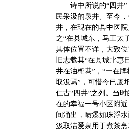
诗中所说的“四井”
民采汲的泉井。至今，
井，在现在的县中医院
之“在县城东，马王太
具体位置不详，大致位
旧志载其“在县城北惠
井在油榨巷”，“一在牌
取汲焉”，可惜今已废
仁古“四井”之列。当
在的幸福一号小区附近
间涌出，喷瀑如珠浮水
汲取洁爱泉用于煮茶烹