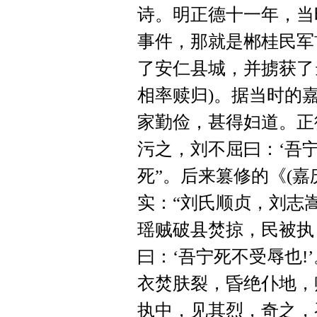
诗。明正德十一年，当
事件，那就是郴桂民军
了安仁县城，并掳获了
相率赎归)。据当时的
家勤俭，甚得妇道。正
污之，刘不屈曰：‘吾宁
死”。后来篡修的《(嘉
实：“刘氏顺贞，刘志
瑶贼破县焚掠，民被执
曰：‘吾宁死不受辱也
衣焚肤裂，昏绝仆地，
执中，见其烈，奇之，