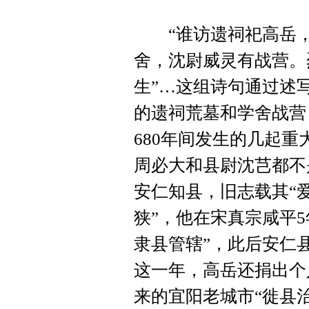
“谁访遗祠祀高岳，
舍，沈尉威灵有战营。
生”…这组诗句通过述
的遗祠荒墓和学舍战营
680年间发生的几起
周必大和县尉沈芑都不
安仁知县，旧志载其“
狭”，他在宋真宗咸平
隶县管辖”，此后安仁
这一年，高岳还捐出个
来的宜阳老城市“徙县