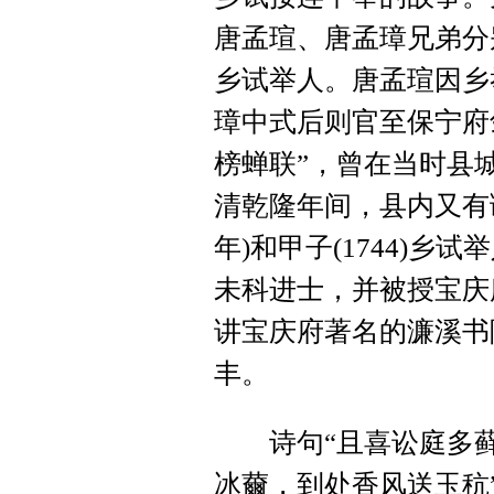
唐孟瑄、唐孟璋兄弟分别中
乡试举人。唐孟瑄因乡
璋中式后则官至保宁府
榜蝉联”，曾在当时县
清乾隆年间，县内又有谢
年)和甲子(1744)
未科进士，并被授宝庆
讲宝庆府著名的濂溪书
丰。
诗句“且喜讼庭多藓
冰薾，到处香风送玉秔