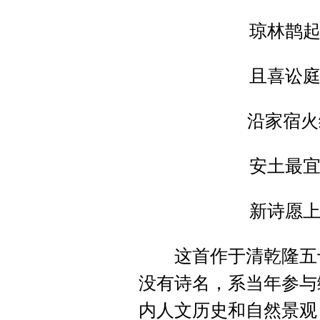
琼林鹊起孙
且喜讼庭多
沿家宿火缫
安土最宜仁
新诗愿上輶
这首作于清乾隆五十七
没有诗名，系当年参与
内人文历史和自然景观