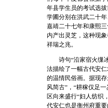
年县学生员的考试选拔
学圃分别在洪武二十年
嘉靖二十七年和康熙三
内产出灵芝，这种现象
祥瑞之兆。
诗句“沿家宿火缫冰
法描绘了一幅古代安仁
的温情民俗画。据现存
风简古”，“耕稼仅足
区向来盛行“妇人纺织
代安仁也是衡州府重要