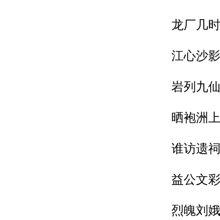
龙厂几时鳞
江心沙影浮
岩列九仙山
晒袍洲上鸳
谁访遗祠祀
益公文彩留
烈魄刘娥甘