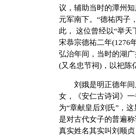
议，辅助当时的潭州知
元军南下。“德祐丙子
此， 这位曾经以“举
宋恭宗德祐二年(127
弘治年间，当时的湖广
(又名忠节祠)，以祀陈
刘娥是明正德年间居
女，《安仁古诗词》一
为“章献皇后刘氏”，这
是对古代女子的普遍称
真实姓名其实叫刘顺贞