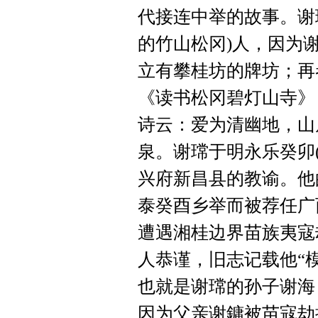
代接连中举的故事。谢
的竹山松冈)人，因为
立有攀桂坊的牌坊；再
《读书松冈碧灯山寺》
诗云：爱为清幽地，山
泉。谢瑺于明永乐癸卯(
兴府新昌县的教谕。他
泰癸酉乡举而被荐任广
遭遇湘桂边界苗族夷寇
人恭谨，旧志记载他“
也就是谢瑺的孙子谢海
因为父亲谢鏞被苗寇劫