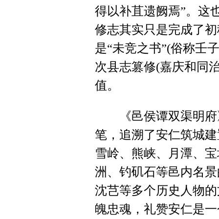
得以补苴遗阙焉”。这
修志其实只是完成了初
是“未竞之书”(俗称壬
次县志篡修(嘉庆和同
值。
《邑侯谭双渠明府》
笔，追溯了安仁筑城建
雪岭、熊峡、月潭、宝
洲、钓矶石等邑内名景
沈芑等多个历史人物的
魄忠魂，礼赞安仁是一