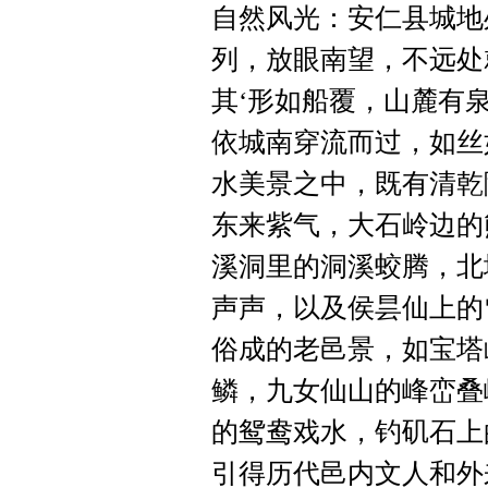
自然风光：安仁县城地
列，放眼南望，不远处
其‘形如船覆，山麓有
依城南穿流而过，如丝
水美景之中，既有清乾
东来紫气，大石岭边的
溪洞里的洞溪蛟腾，北
声声，以及侯昙仙上的
俗成的老邑景，如宝塔
鳞，九女仙山的峰峦叠
的鸳鸯戏水，钓矶石上
引得历代邑内文人和外