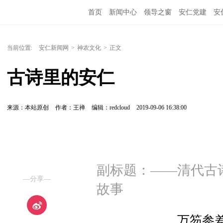
首页
新闻中心
领导之窗
安仁党建
安
当前位置:
安仁新闻网
>
神农文化
>
正文
古诗里的安仁
来源：本站原创
作者：王禅
编辑：redcloud
2019-09-06 16:38:00
副标题：——清代古
—分享—
故事
万笏参差拱