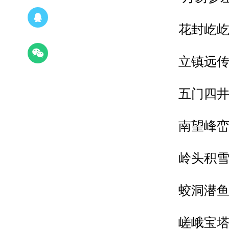
花封屹屹今
立镇远传唐
五门四井规
南望峰峦独
岭头积雪晨
蛟洞潜鱼神
嵯峨宝塔凌