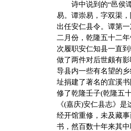
诗中说到的“邑侯谭
易。谭崇易，字双渠，
出任安仁县令。谭第一
二月份，乾隆五十二年
次履职安仁知县一直到
做了两件对后世颇有影
导县内一些有名望的乡
址捐建了著名的宜溪书
修了乾隆壬子(乾隆五
《(嘉庆)安仁县志》
经开馆重修，未及藏事
书，然百数十年来其中