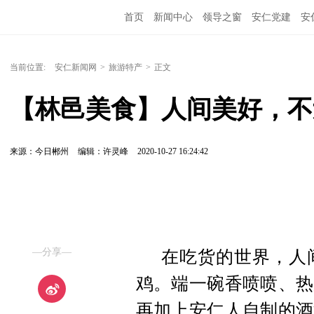
首页
新闻中心
领导之窗
安仁党建
安
当前位置:
安仁新闻网
>
旅游特产
>
正文
【林邑美食】人间美好，不
来源：今日郴州
编辑：许灵峰
2020-10-27 16:24:42
—分享—
在吃货的世界，人
鸡。端一碗香喷喷、热
再加上安仁人自制的酒