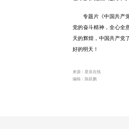
专题片《中国共产
党的奋斗精神，全心全
天的辉煌，中国共产党
好的明天！
来源：星辰在线
编辑：陈跃鹏