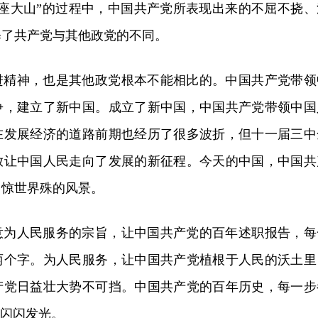
三座大山”的过程中，中国共产党所表现出来的不屈不挠、
释了共产党与其他政党的不同。
进精神，也是其他政党根本不能相比的。中国共产党带领
争，建立了新中国。成立了新中国，中国共产党带领中国
在发展经济的道路前期也经历了很多波折，但十一届三中
放让中国人民走向了发展的新征程。今天的中国，中国共
当惊世界殊的风景。
意为人民服务的宗旨，让中国共产党的百年述职报告，每
两个字。为人民服务，让中国共产党植根于人民的沃土里
产党日益壮大势不可挡。中国共产党的百年历史，每一步
字闪闪发光。