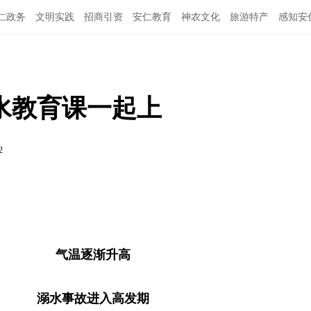
仁政务
文明实践
招商引资
安仁教育
神农文化
旅游特产
感知安
水教育课一起上
2
气温逐渐升高
溺水事故进入高发期