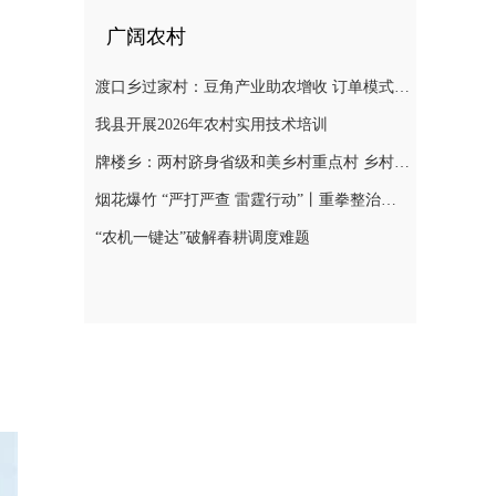
广阔农村
渡口乡过家村：豆角产业助农增收 订单模式铺就致富路
我县开展2026年农村实用技术培训
牌楼乡：两村跻身省级和美乡村重点村 乡村振兴迎来“加速跑”
烟花爆竹 “严打严查 雷霆行动”丨重拳整治非法储存烟花爆竹 筑牢辖区安全防线
“农机一键达”破解春耕调度难题