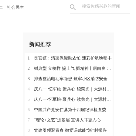
仁
社会民生
新闻推荐
1
灵官镇：清渠保灌助农忙 迷彩护航晚稻丰
2
树典型 立榜样 提士气 振精神丨唐白良：三十载丹心映党徽 一腔热血暖万家
3
排查整治电动车隐患 筑牢小区消防安全防线
4
庆八一·忆军旅·聚兵心·续荣光｜大源村退役军人共话初心
5
庆八一·忆军旅·聚兵心·续荣光｜大源村退役军人共话初心
6
中国共产党安仁县第十四届纪律检查委员会召开第一次全体会议
7
“理论+文艺”进基层 宣讲入耳更入心
8
党建引领聚青春 微党课赋能“湘”村振兴