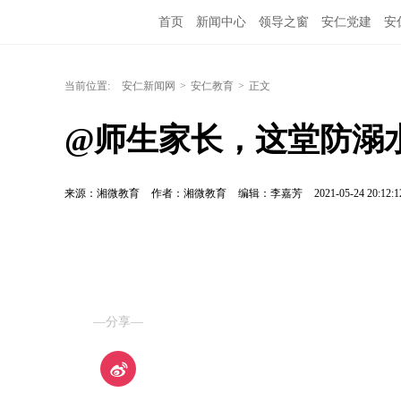
首页
新闻中心
领导之窗
安仁党建
安
当前位置:
安仁新闻网
>
安仁教育
>
正文
@师生家长，这堂防溺
来源：湘微教育
作者：湘微教育
编辑：李嘉芳
2021-05-24 20:12:1
—分享—