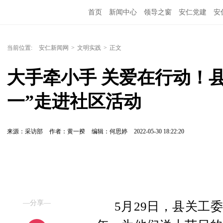
首页
新闻中心
领导之窗
安仁党建
安
当前位置:
安仁新闻网
>
文明实践
>
正文
大手牵小手 关爱在行动！县
一”走进社区活动
来源：采访部
作者：黄一揆
编辑：何思婷
2022-05-30 18:22:20
—分享—
5月29日，县关工