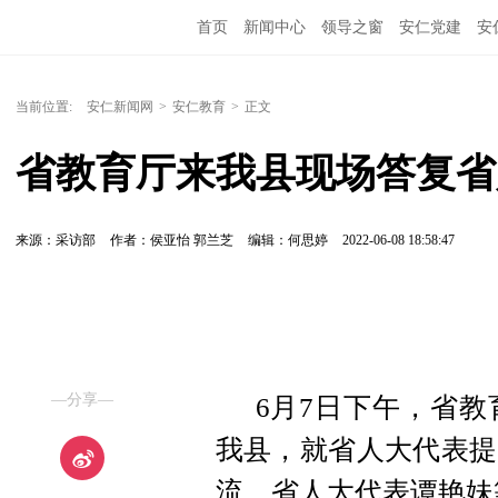
首页
新闻中心
领导之窗
安仁党建
安
当前位置:
安仁新闻网
>
安仁教育
>
正文
省教育厅来我县现场答复省
来源：采访部
作者：侯亚怡 郭兰芝
编辑：何思婷
2022-06-08 18:58:47
—分享—
6月7日下午，省
我县，就省人大代表提
流。省人大代表谭艳妹