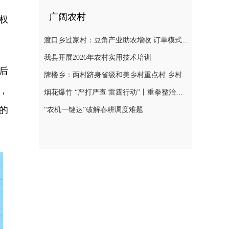
广阔农村
权
渡口乡过家村：豆角产业助农增收 订单模式铺就致富路
我县开展2026年农村实用技术培训
后
牌楼乡：两村跻身省级和美乡村重点村 乡村振兴迎来“加速跑”
，
烟花爆竹 “严打严查 雷霆行动”丨重拳整治非法储存烟花爆竹 筑牢辖区安全防线
的
“农机一键达”破解春耕调度难题