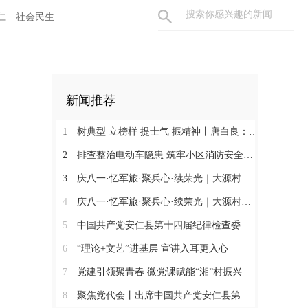
仁
社会民生
新闻推荐
1
树典型 立榜样 提士气 振精神丨唐白良：三十载丹心映党徽 一腔热血暖万家
2
排查整治电动车隐患 筑牢小区消防安全防线
3
庆八一·忆军旅·聚兵心·续荣光｜大源村退役军人共话初心
4
庆八一·忆军旅·聚兵心·续荣光｜大源村退役军人共话初心
5
中国共产党安仁县第十四届纪律检查委员会召开第一次全体会议
6
“理论+文艺”进基层 宣讲入耳更入心
7
党建引领聚青春 微党课赋能“湘”村振兴
8
聚焦党代会丨出席中国共产党安仁县第十四次代表大会的党代表们陆续报到