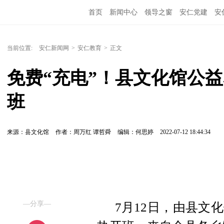
首页
新闻中心
领导之窗
安仁党建
安
当前位置:
安仁新闻网
>
安仁教育
>
正文
免费“充电”！县文化馆公
班
来源：县文化馆
作者：周万红 谭哲舜
编辑：何思婷
2022-07-12 18:44:34
—分享—
7月12日，由县文