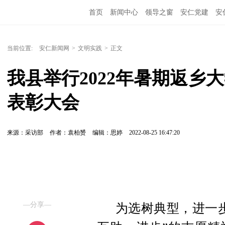
首页
新闻中心
领导之窗
安仁党建
安
当前位置:
安仁新闻网
>
文明实践
>
正文
我县举行2022年暑期返乡
表彰大会
来源：采访部
作者：袁柏赟
编辑：思婷
2022-08-25 16:47:20
—分享—
为选树典型，进一