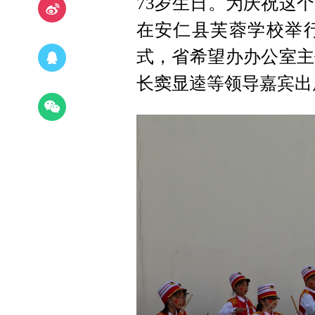
73岁生日。为庆祝这个
在安仁县芙蓉学校举
式，省希望办办公室主
长窦显逵等领导嘉宾出