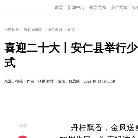
首页
新闻中心
领导之窗
安仁党建
安
当前位置:
安仁新闻网
>
安仁教育
>
正文
喜迎二十大丨安仁县举行少
式
来源：投稿
作者：张鹏 谢雅
编辑：何思婷
2022-10-13 19:55:59
—分享—
丹桂飘香，金风送