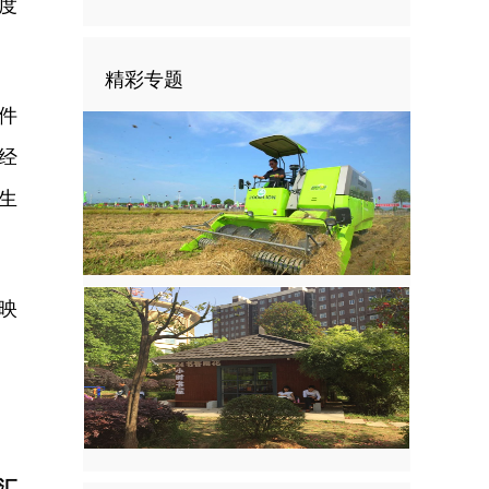
度
精彩专题
件
经
生
。
映
汇