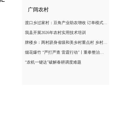
广阔农村
渡口乡过家村：豆角产业助农增收 订单模式铺就致富路
我县开展2026年农村实用技术培训
牌楼乡：两村跻身省级和美乡村重点村 乡村振兴迎来“加速跑”
烟花爆竹 “严打严查 雷霆行动”丨重拳整治非法储存烟花爆竹 筑牢辖区安全防线
“农机一键达”破解春耕调度难题