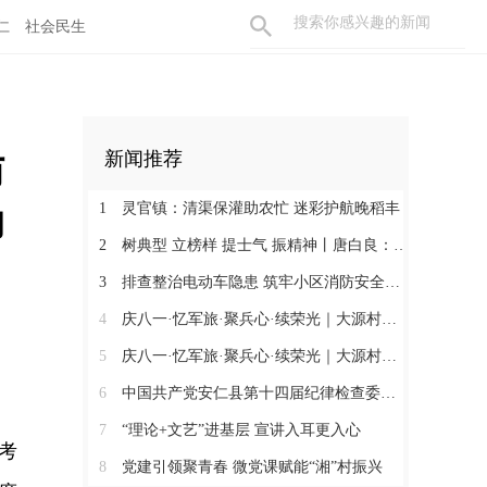
仁
社会民生
访
新闻推荐
动
1
灵官镇：清渠保灌助农忙 迷彩护航晚稻丰
2
树典型 立榜样 提士气 振精神丨唐白良：三十载丹心映党徽 一腔热血暖万家
3
排查整治电动车隐患 筑牢小区消防安全防线
4
庆八一·忆军旅·聚兵心·续荣光｜大源村退役军人共话初心
5
庆八一·忆军旅·聚兵心·续荣光｜大源村退役军人共话初心
6
中国共产党安仁县第十四届纪律检查委员会召开第一次全体会议
7
“理论+文艺”进基层 宣讲入耳更入心
考
8
党建引领聚青春 微党课赋能“湘”村振兴