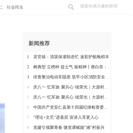
仁
社会民生
新闻推荐
1
灵官镇：清渠保灌助农忙 迷彩护航晚稻丰
2
树典型 立榜样 提士气 振精神丨唐白良：三十载丹心映党徽 一腔热血暖万家
3
排查整治电动车隐患 筑牢小区消防安全防线
4
庆八一·忆军旅·聚兵心·续荣光｜大源村退役军人共话初心
5
庆八一·忆军旅·聚兵心·续荣光｜大源村退役军人共话初心
6
中国共产党安仁县第十四届纪律检查委员会召开第一次全体会议
7
“理论+文艺”进基层 宣讲入耳更入心
8
党建引领聚青春 微党课赋能“湘”村振兴