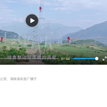
P
l
a
y
01:04
n
t
公室、湖南省应急广播厅
e
r
f