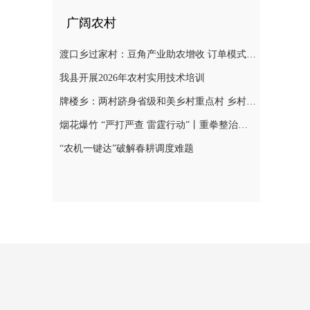
广阔农村
渡口乡过家村：豆角产业助农增收 订单模式铺就致富路
我县开展2026年农村实用技术培训
牌楼乡：两村跻身省级和美乡村重点村 乡村振兴迎来“加速跑”
烟花爆竹 “严打严查 雷霆行动”丨重拳整治非法储存烟花爆竹 筑牢辖区安全防线
“农机一键达”破解春耕调度难题