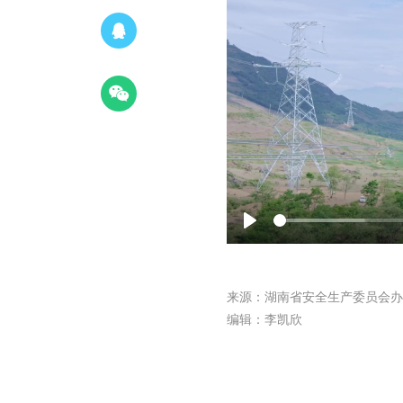
P
l
a
来源：湖南省安全生产委员会办
y
编辑：李凯欣