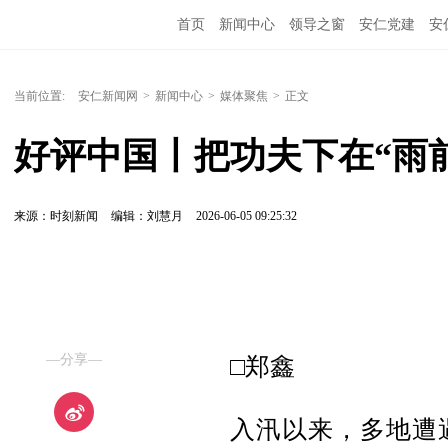
首页
新闻中心
领导之窗
安仁党建
安
当前位置:
安仁新闻网
>
新闻中心
>
媒体聚焦
>
正文
好评中国丨把功夫下在“雨
来源：时刻新闻
编辑：刘慧月
2026-06-05 09:25:32
—分享—
□郑鑫
入汛以来，多地遭