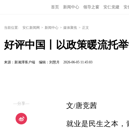
首页
新闻中心
领导之窗
安仁党建
安
当前位置:
安仁新闻网
>
新闻中心
>
媒体聚焦
>
正文
好评中国丨以政策暖流托举
来源：新湘潭客户端
编辑：刘慧月
2026-06-05 11:45:03
—分享—
文/唐竞茜
就业是民生之本，