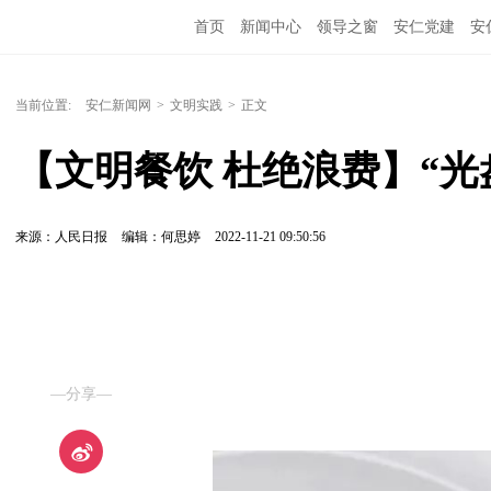
首页
新闻中心
领导之窗
安仁党建
安
当前位置:
安仁新闻网
>
文明实践
>
正文
【文明餐饮 杜绝浪费】“光
来源：人民日报
编辑：何思婷
2022-11-21 09:50:56
—分享—