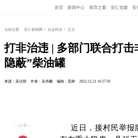
首页
新闻中心
领导之窗
安仁党建
安
当前位置:
安仁新闻网
>
社会民生
>
正文
打非治违 | 多部门联合打击
隐蔽”柴油罐
来源：采访部
作者：吴伟鹏
编辑：思婷
2022-12-21 16:27:50
—分享—
近日，接村民举报