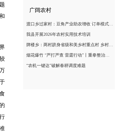
题
广阔农村
和
渡口乡过家村：豆角产业助农增收 订单模式铺就致富路
我县开展2026年农村实用技术培训
牌楼乡：两村跻身省级和美乡村重点村 乡村振兴迎来“加速跑”
界
烟花爆竹 “严打严查 雷霆行动”丨重拳整治非法储存烟花爆竹 筑牢辖区安全防线
较
“农机一键达”破解春耕调度难题
万
于
食
的
行
准