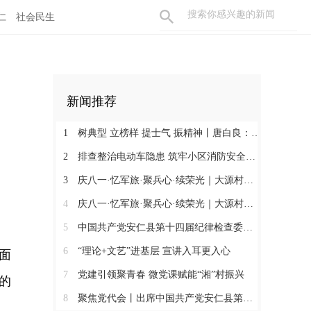
仁
社会民生
新闻推荐
1
树典型 立榜样 提士气 振精神丨唐白良：三十载丹心映党徽 一腔热血暖万家
2
排查整治电动车隐患 筑牢小区消防安全防线
3
庆八一·忆军旅·聚兵心·续荣光｜大源村退役军人共话初心
4
庆八一·忆军旅·聚兵心·续荣光｜大源村退役军人共话初心
5
中国共产党安仁县第十四届纪律检查委员会召开第一次全体会议
6
“理论+文艺”进基层 宣讲入耳更入心
面
7
党建引领聚青春 微党课赋能“湘”村振兴
的
8
聚焦党代会丨出席中国共产党安仁县第十四次代表大会的党代表们陆续报到