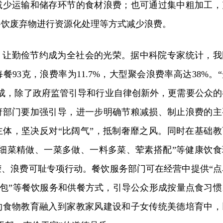
减少运输和储存环节的食材浪费；也可通过集中粗加工，
餐饮废弃物进行资源化处理等方式减少浪费。
，让勤俭节约成为全社会的光荣。据中科院专家统计，我
93克，浪费率为11.7%，大型聚会浪费率高达38%。“
形成，除了政府监管引导和行业自律创新外，更需要公众的
府部门要加强引导，进一步明确节粮减损、制止浪费的主
主体，坚决反对“比阔气”，抵制奢靡之风。同时在基础教
、细菜精做、一菜多做、一料多菜、荤素搭配”等健康饮食
荣、浪费可耻专项行动。餐饮服务部门可在经营中提供“点
”“打包”等餐饮服务和供餐方式，引导公众形成按量点食习惯
约食物教育融入到家教家风建设和子女传统美德培育中，