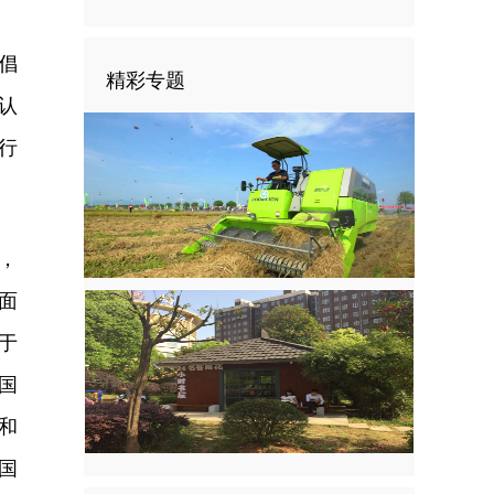
倡
精彩专题
认
行
，
面
于
国
和
国