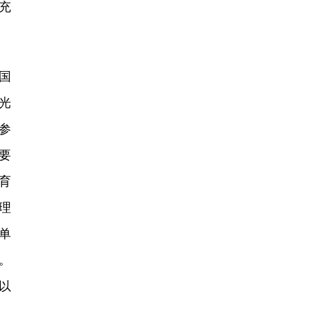
充
国
光
参
要
育
理
单
。
以