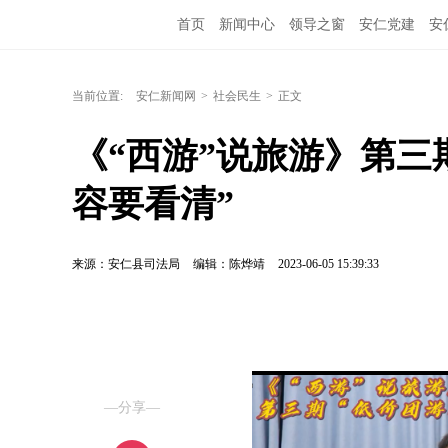
首页
新闻中心
领导之窗
安仁党建
安
当前位置:
安仁新闻网
>
社会民生
>
正文
《“西游”说旅游》第三
容要看清”
来源：安仁县司法局
编辑：陈烨靖
2023-06-05 15:39:33
—分享—