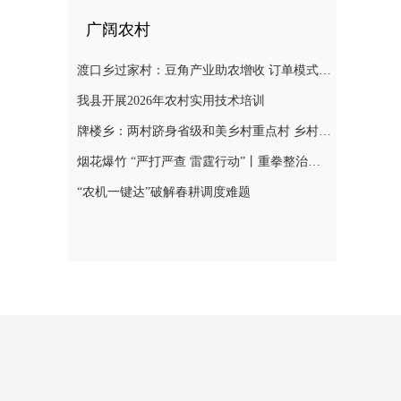
广阔农村
渡口乡过家村：豆角产业助农增收 订单模式铺就致富路
我县开展2026年农村实用技术培训
牌楼乡：两村跻身省级和美乡村重点村 乡村振兴迎来“加速跑”
烟花爆竹 “严打严查 雷霆行动”丨重拳整治非法储存烟花爆竹 筑牢辖区安全防线
“农机一键达”破解春耕调度难题