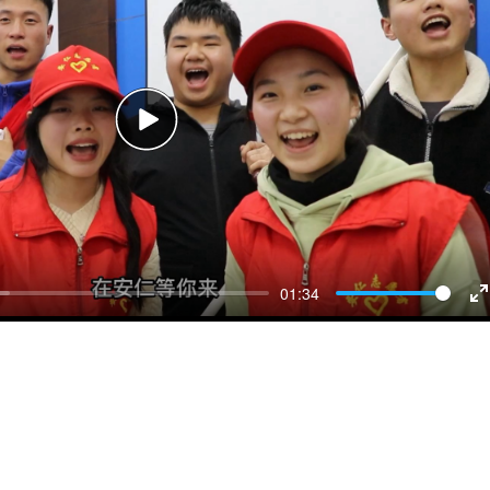
Play
01:34
E
f