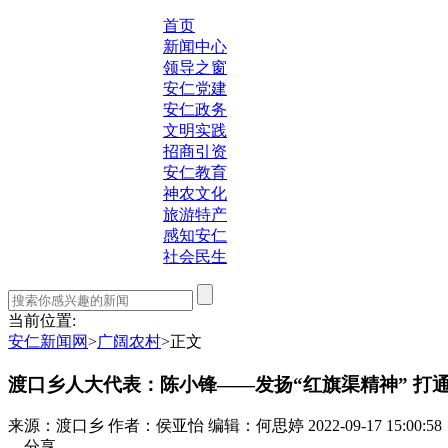
首页
新闻中心
领导之窗
安仁党建
安仁政务
文明实践
招商引资
安仁教育
神农文化
旅游特产
感知安仁
社会民生
当前位置:
安仁新闻网
>
广阔农村
>
正文
渡口乡人大代表：陈小锋——发扬“红旗渠精神” 打通
来源：渡口乡
作者：侯亚怡
编辑：何思婷
2022-09-17 15:00:58
—分享—