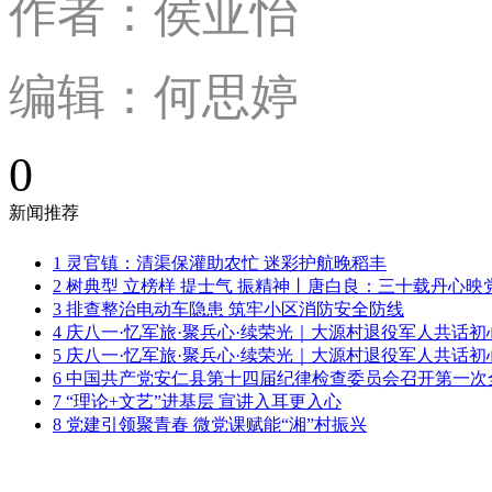
作者：侯亚怡
编辑：何思婷
0
新闻推荐
1
灵官镇：清渠保灌助农忙 迷彩护航晚稻丰
2
树典型 立榜样 提士气 振精神丨唐白良：三十载丹心映
3
排查整治电动车隐患 筑牢小区消防安全防线
4
庆八一·忆军旅·聚兵心·续荣光｜大源村退役军人共话初
5
庆八一·忆军旅·聚兵心·续荣光｜大源村退役军人共话初
6
中国共产党安仁县第十四届纪律检查委员会召开第一次
7
“理论+文艺”进基层 宣讲入耳更入心
8
党建引领聚青春 微党课赋能“湘”村振兴