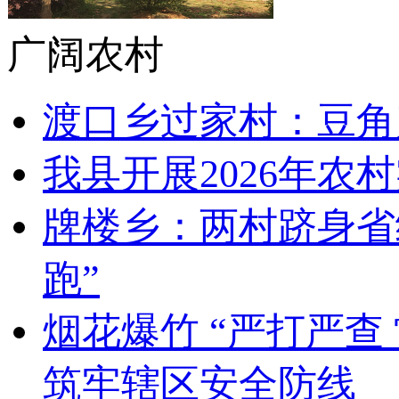
广阔农村
渡口乡过家村：豆角
我县开展2026年农
牌楼乡：两村跻身省
跑”
烟花爆竹 “严打严
筑牢辖区安全防线