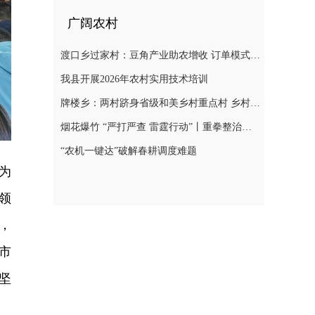
广阔农村
渡口乡过家村：豆角产业助农增收 订单模式铺就致富路
我县开展2026年农村实用技术培训
牌楼乡：两村跻身省级和美乡村重点村 乡村振兴迎来“加速跑”
烟花爆竹 “严打严查 雷霆行动”丨重拳整治非法储存烟花爆竹 筑牢辖区安全防线
“农机一键达”破解春耕调度难题
为
领
，
市
坚