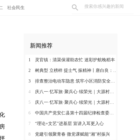
仁
社会民生
新闻推荐
1
灵官镇：清渠保灌助农忙 迷彩护航晚稻丰
2
树典型 立榜样 提士气 振精神丨唐白良：三十载丹心映党徽 一腔热血暖万家
3
排查整治电动车隐患 筑牢小区消防安全防线
4
庆八一·忆军旅·聚兵心·续荣光｜大源村退役军人共话初心
5
庆八一·忆军旅·聚兵心·续荣光｜大源村退役军人共话初心
6
中国共产党安仁县第十四届纪律检查委员会召开第一次全体会议
化
7
“理论+文艺”进基层 宣讲入耳更入心
房
8
党建引领聚青春 微党课赋能“湘”村振兴
坪