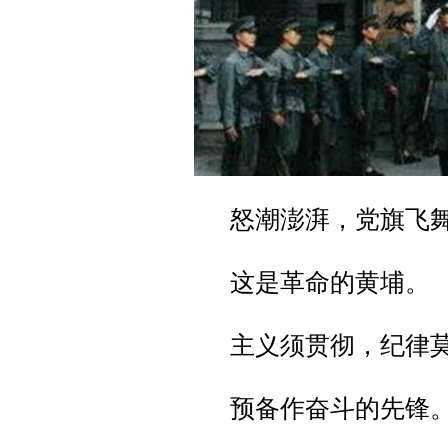
怒潮澎湃，党旗飞
这是革命的黄埔。
主义须贯彻，纪律
预备作奋斗的先锋