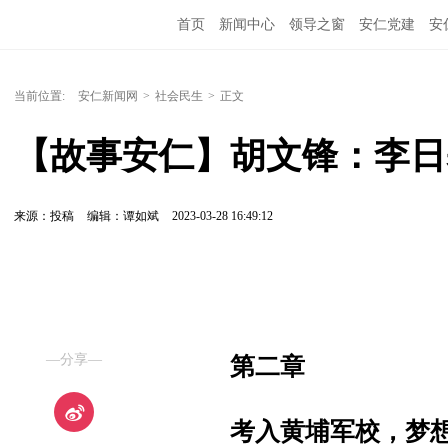
首页
新闻中心
领导之窗
安仁党建
安
当前位置:
安仁新闻网
>
社会民生
>
正文
【故事安仁】胡文锋：李日
来源：投稿
编辑：谭如斌
2023-03-28 16:49:12
—分享—
第二章
考入黄埔军校，梦