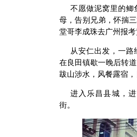
不愿做泥窝里的鲫
母，告别兄弟，怀揣三
堂哥李成珠去广州报考
从安仁出发，一路
在良田镇歇一晚后转道
跋山涉水，风餐露宿，
进入乐昌县城，
进
街。