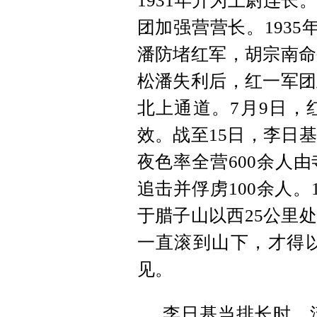
1931年升为上尉连长
团加强营营长。1935
潘防堵红军，胡宗南命
松潘失利后，红一军团
北上通道。7月9日，
效。战至15日，李日
夜色率全营600余人
追击并俘虏100余人
于腊子山以西25公里
一直滚到山下，才得
见。
李日基当排长时，