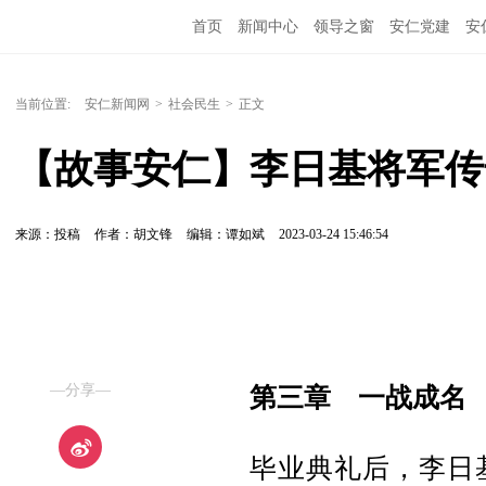
首页
新闻中心
领导之窗
安仁党建
安
当前位置:
安仁新闻网
>
社会民生
>
正文
【故事安仁】李日基将军传
来源：投稿
作者：胡文锋
编辑：谭如斌
2023-03-24 15:46:54
—分享—
第三章 一战成名
毕业典礼后，李日