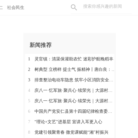
仁
社会民生
新闻推荐
1
灵官镇：清渠保灌助农忙 迷彩护航晚稻丰
2
树典型 立榜样 提士气 振精神丨唐白良：三十载丹心映党徽 一腔热血暖万家
3
排查整治电动车隐患 筑牢小区消防安全防线
4
庆八一·忆军旅·聚兵心·续荣光｜大源村退役军人共话初心
5
庆八一·忆军旅·聚兵心·续荣光｜大源村退役军人共话初心
6
中国共产党安仁县第十四届纪律检查委员会召开第一次全体会议
7
“理论+文艺”进基层 宣讲入耳更入心
8
党建引领聚青春 微党课赋能“湘”村振兴