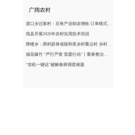
广阔农村
渡口乡过家村：豆角产业助农增收 订单模式铺就致富路
我县开展2026年农村实用技术培训
牌楼乡：两村跻身省级和美乡村重点村 乡村振兴迎来“加速跑”
烟花爆竹 “严打严查 雷霆行动”丨重拳整治非法储存烟花爆竹 筑牢辖区安全防线
“农机一键达”破解春耕调度难题