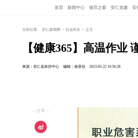
首页
新闻中心
领导之窗
安仁党建
安
当前位置:
安仁新闻网
>
社会民生
>
正文
【健康365】高温作业 
来源：安仁县疾控中心
编辑：侯亚怡
2023-05-22 16:56:28
—分享—