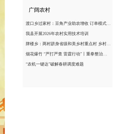
广阔农村
渡口乡过家村：豆角产业助农增收 订单模式铺就致富路
我县开展2026年农村实用技术培训
牌楼乡：两村跻身省级和美乡村重点村 乡村振兴迎来“加速跑”
烟花爆竹 “严打严查 雷霆行动”丨重拳整治非法储存烟花爆竹 筑牢辖区安全防线
“农机一键达”破解春耕调度难题