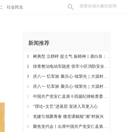
仁
社会民生
新闻推荐
1
树典型 立榜样 提士气 振精神丨唐白良：三十载丹心映党徽 一腔热血暖万家
2
排查整治电动车隐患 筑牢小区消防安全防线
3
庆八一·忆军旅·聚兵心·续荣光｜大源村退役军人共话初心
4
庆八一·忆军旅·聚兵心·续荣光｜大源村退役军人共话初心
5
中国共产党安仁县第十四届纪律检查委员会召开第一次全体会议
6
“理论+文艺”进基层 宣讲入耳更入心
7
党建引领聚青春 微党课赋能“湘”村振兴
8
聚焦党代会丨出席中国共产党安仁县第十四次代表大会的党代表们陆续报到