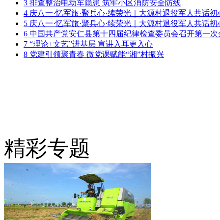
3
排查整治电动车隐患 筑牢小区消防安全防线
4
庆八一·忆军旅·聚兵心·续荣光｜大源村退役军人共话初
5
庆八一·忆军旅·聚兵心·续荣光｜大源村退役军人共话初
6
中国共产党安仁县第十四届纪律检查委员会召开第一次
7
“理论+文艺”进基层 宣讲入耳更入心
8
党建引领聚青春 微党课赋能“湘”村振兴
精彩专题