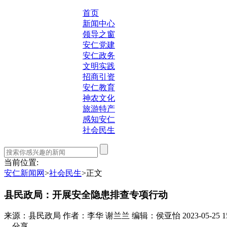
首页
新闻中心
领导之窗
安仁党建
安仁政务
文明实践
招商引资
安仁教育
神农文化
旅游特产
感知安仁
社会民生
当前位置:
安仁新闻网
>
社会民生
>
正文
县民政局：开展安全隐患排查专项行动
来源：县民政局
作者：李华 谢兰兰
编辑：侯亚怡
2023-05-25 1
—分享—