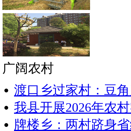
广阔农村
渡口乡过家村：豆角
我县开展2026年农
牌楼乡：两村跻身省