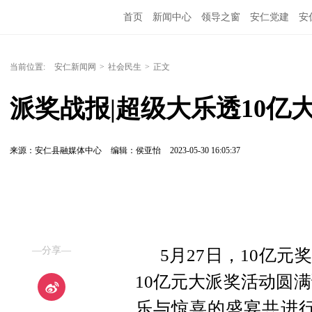
首页
新闻中心
领导之窗
安仁党建
安
当前位置:
安仁新闻网
>
社会民生
>
正文
派奖战报|超级大乐透10亿
来源：安仁县融媒体中心
编辑：侯亚怡
2023-05-30 16:05:37
—分享—
5月27日，10亿
10亿元大派奖活动圆满
乐与惊喜的盛宴共进行了