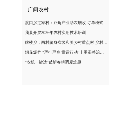
广阔农村
渡口乡过家村：豆角产业助农增收 订单模式铺就致富路
我县开展2026年农村实用技术培训
牌楼乡：两村跻身省级和美乡村重点村 乡村振兴迎来“加速跑”
烟花爆竹 “严打严查 雷霆行动”丨重拳整治非法储存烟花爆竹 筑牢辖区安全防线
“农机一键达”破解春耕调度难题