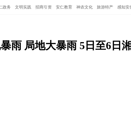
仁政务
文明实践
招商引资
安仁教育
神农文化
旅游特产
感知安
暴雨 局地大暴雨 5日至6日