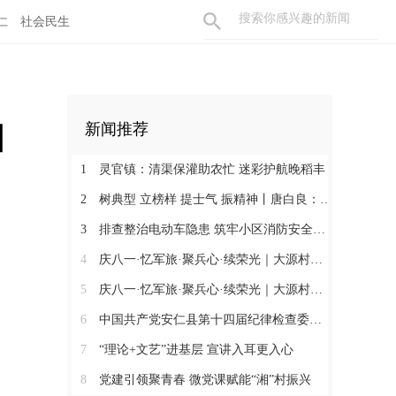
仁
社会民生
湘
新闻推荐
1
灵官镇：清渠保灌助农忙 迷彩护航晚稻丰
2
树典型 立榜样 提士气 振精神丨唐白良：三十载丹心映党徽 一腔热血暖万家
3
排查整治电动车隐患 筑牢小区消防安全防线
4
庆八一·忆军旅·聚兵心·续荣光｜大源村退役军人共话初心
5
庆八一·忆军旅·聚兵心·续荣光｜大源村退役军人共话初心
6
中国共产党安仁县第十四届纪律检查委员会召开第一次全体会议
7
“理论+文艺”进基层 宣讲入耳更入心
8
党建引领聚青春 微党课赋能“湘”村振兴