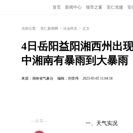
首页
新闻中心
领导之窗
安仁党建
安
当前位置:
安仁新闻网
>
社会民生
>
正文
4日岳阳益阳湘西州出现
中湘南有暴雨到大暴雨
来源：湖南省气象台
编辑：刘世伟
2023-05-05 11:04:18
—分享—
一、天气实况