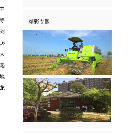
中
等
精彩专题
浏
6
最大
毫
地
；龙