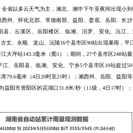
8时，全省以多云天气为主，湘北、湘中下午至夜间出现小到
湘西州、怀化北部、常德南部、益阳、娄底、岳阳、长沙
阳县、云溪区、岳阳楼区、临湘、汨罗、安化、沅江、
古丈、永顺、龙山、沅陵16个县市区90站出现暴雨，平江
大坪站143.3毫米（图1）；期间，27个县市区248站
平江、岳阳县、临湘、安化、宁乡5个县市区10站超过50
79.6毫米（4日20时至21时）；湘西州、岳阳、益阳等
益阳市资阳区的茈湖口31.8米/秒（11级，4日17时）