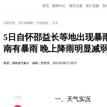
首页
新闻中心
领导之窗
安仁党建
安
当前位置:
安仁新闻网
>
社会民生
>
正文
5日自怀邵益长等地出现暴
南有暴雨 晚上降雨明显减
来源：湖南省气象台
编辑：刘世伟
2023-05-06 17:38:55
—分享—
一、天气实况