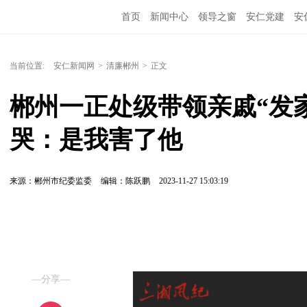
首页
新闻中心
领导之窗
安仁党建
安
当前位置:
安仁新闻网
>
清廉郴州
>
正文
郴州一正处级带领亲戚“发
哭：是我害了他
来源：郴州市纪委监委
编辑：陈跃鹏
2023-11-27 15:03:19
—分享—