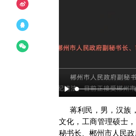
P
l
蒋利民，男，汉族，
a
文化，工商管理硕士，
y
秘书长、郴州市人民政