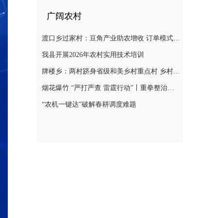
广阔农村
渡口乡过家村：豆角产业助农增收 订单模式铺就致富路
我县开展2026年农村实用技术培训
牌楼乡：两村跻身省级和美乡村重点村 乡村振兴迎来“加速跑”
烟花爆竹 “严打严查 雷霆行动”丨重拳整治非法储存烟花爆竹 筑牢辖区安全防线
“农机一键达”破解春耕调度难题