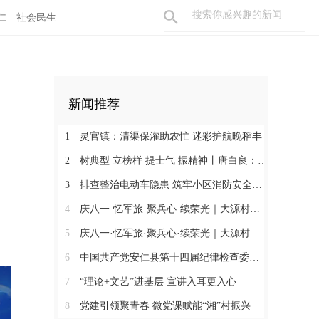
仁
社会民生
新闻推荐
1
灵官镇：清渠保灌助农忙 迷彩护航晚稻丰
2
树典型 立榜样 提士气 振精神丨唐白良：三十载丹心映党徽 一腔热血暖万家
3
排查整治电动车隐患 筑牢小区消防安全防线
4
庆八一·忆军旅·聚兵心·续荣光｜大源村退役军人共话初心
5
庆八一·忆军旅·聚兵心·续荣光｜大源村退役军人共话初心
6
中国共产党安仁县第十四届纪律检查委员会召开第一次全体会议
7
“理论+文艺”进基层 宣讲入耳更入心
8
党建引领聚青春 微党课赋能“湘”村振兴