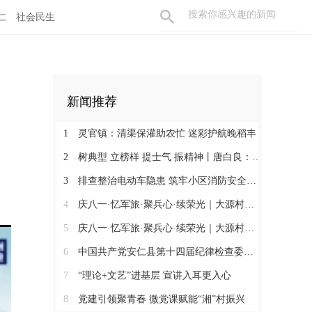
仁
社会民生
新闻推荐
1
灵官镇：清渠保灌助农忙 迷彩护航晚稻丰
2
树典型 立榜样 提士气 振精神丨唐白良：三十载丹心映党徽 一腔热血暖万家
3
排查整治电动车隐患 筑牢小区消防安全防线
4
庆八一·忆军旅·聚兵心·续荣光｜大源村退役军人共话初心
5
庆八一·忆军旅·聚兵心·续荣光｜大源村退役军人共话初心
6
中国共产党安仁县第十四届纪律检查委员会召开第一次全体会议
7
“理论+文艺”进基层 宣讲入耳更入心
8
党建引领聚青春 微党课赋能“湘”村振兴