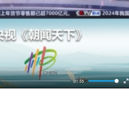
01:55
E
f