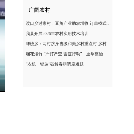
广阔农村
渡口乡过家村：豆角产业助农增收 订单模式铺就致富路
我县开展2026年农村实用技术培训
牌楼乡：两村跻身省级和美乡村重点村 乡村振兴迎来“加速跑”
烟花爆竹 “严打严查 雷霆行动”丨重拳整治非法储存烟花爆竹 筑牢辖区安全防线
“农机一键达”破解春耕调度难题
nter
ullscreen