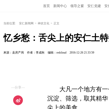
首页
新闻中心
领导之窗
安仁党建
安
当前位置:
安仁新闻网
>
神农文化
>
正文
忆乡愁：舌尖上的安仁土特
来源：县房产局
作者：李成秋
编辑：redcloud
2016-12-26 21:33:59
—分享—
大凡一个地方有一个
沉淀、筛选，取其精华
尖上的美食。