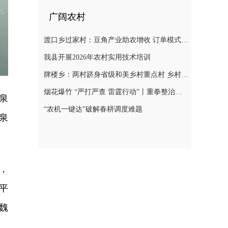
广阔农村
渡口乡过家村：豆角产业助农增收 订单模式铺就致富路
我县开展2026年农村实用技术培训
牌楼乡：两村跻身省级和美乡村重点村 乡村振兴迎来“加速跑”
烟花爆竹 “严打严查 雷霆行动”丨重拳整治非法储存烟花爆竹 筑牢辖区安全防线
泉
“农机一键达”破解春耕调度难题
泉
，
平
魏