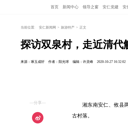
首页
新闻中心
领导之窗
安仁党建
安
当前位置:
安仁新闻网
>
旅游特产
>
正文
探访双泉村，走近清代
来源：琢玉成轩
作者：阳光球
编辑：许灵峰
2020-10-27 16:32:02
—分享—
湘东南安仁、攸县
古村落。