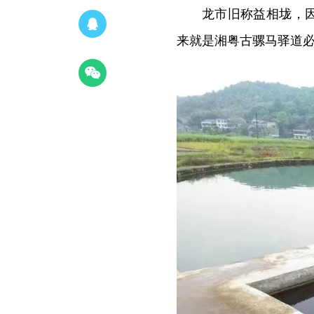
龙市旧称益相垅，
来就是湘粤古骡马驿道