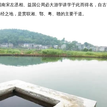
因南宋左丞相、益国公周必大游学讲学于此而得名，自古
必经之地，是贯联湘、鄂、粤、赣的主要干道。