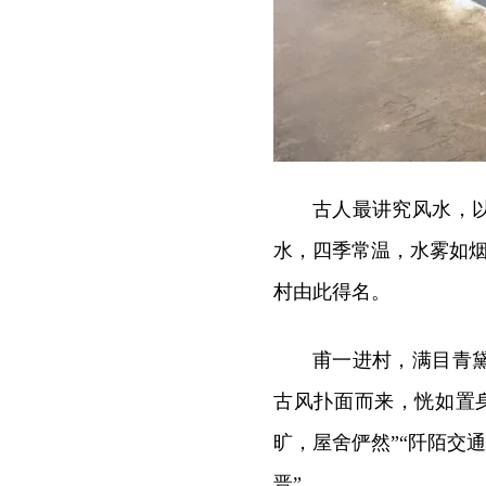
古人最讲究风水，
水，四季常温，水雾如烟
村由此得名。
甫一进村，满目青
古风扑面而来，恍如置
旷，屋舍俨然”“阡陌交
晋”。