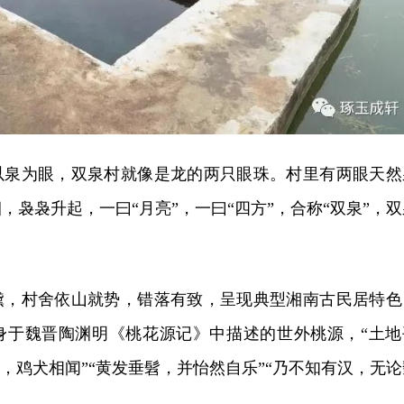
以泉为眼，双泉村就像是龙的两只眼珠。村里有两眼天然
，袅袅升起，一曰“月亮”，一曰“四方”，合称“双泉”，双
黛，村舍依山就势，错落有致，呈现典型湘南古民居特色
身于魏晋陶渊明《桃花源记》中描述的世外桃源，“土地
通，鸡犬相闻”“黄发垂髫，并怡然自乐”“乃不知有汉，无论