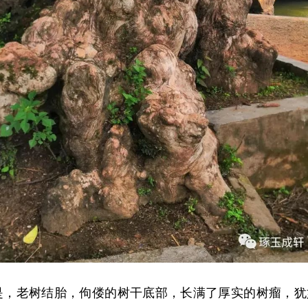
是，老树结胎，佝偻的树干底部，长满了厚实的树瘤，犹