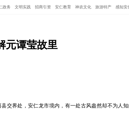
仁政务
文明实践
招商引资
安仁教育
神农文化
旅游特产
感知安
解元谭莹故里
两县交界处，安仁龙市境内，有一处古风盎然却不为人知