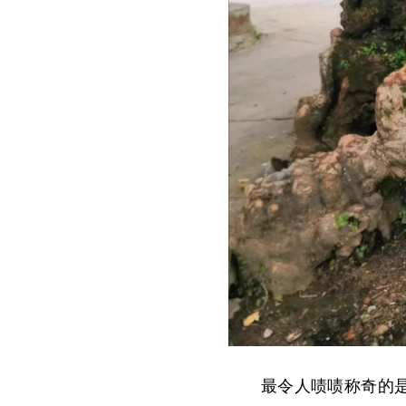
最令人啧啧称奇的