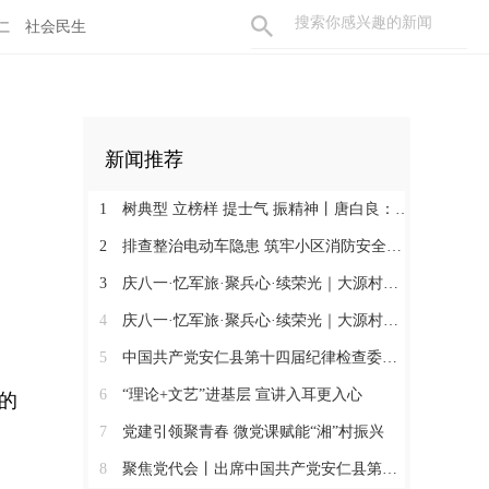
仁
社会民生
新闻推荐
1
树典型 立榜样 提士气 振精神丨唐白良：三十载丹心映党徽 一腔热血暖万家
2
排查整治电动车隐患 筑牢小区消防安全防线
3
庆八一·忆军旅·聚兵心·续荣光｜大源村退役军人共话初心
4
庆八一·忆军旅·聚兵心·续荣光｜大源村退役军人共话初心
5
中国共产党安仁县第十四届纪律检查委员会召开第一次全体会议
6
“理论+文艺”进基层 宣讲入耳更入心
的
7
党建引领聚青春 微党课赋能“湘”村振兴
8
聚焦党代会丨出席中国共产党安仁县第十四次代表大会的党代表们陆续报到