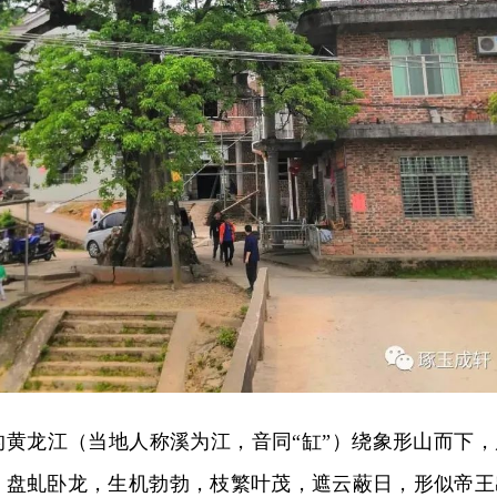
的黄龙江（当地人称溪为江，音同“缸”）绕象形山而下，
，盘虬卧龙，生机勃勃，枝繁叶茂，遮云蔽日，形似帝王