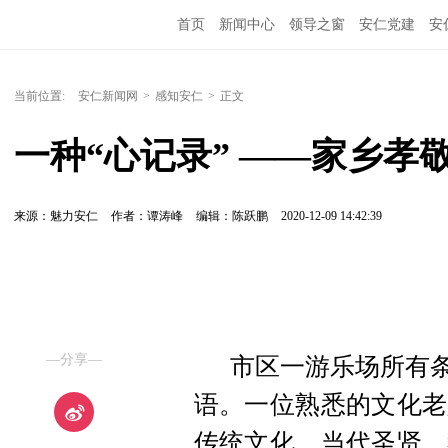
首页
新闻中心
领导之窗
安仁党建
安
当前位置:
安仁新闻网
>
感知安仁
>
正文
一种“心记录” ——家乡孝
来源：魅力安仁
作者：谭涛峰
编辑：陈跃鹏
2020-12-09 14:42:39
—分享—
市区一游乐场所有条
语。一位熟悉的文化老
传统文化、当代圣贤，