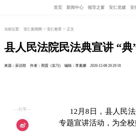
首页
新闻中心
领导之窗
安仁党建
安
当前位置:
安仁新闻网
>
安仁教育
>
正文
县人民法院民法典宣讲 “典
来源：采访部
作者：周霞（实习)
编辑：李素娜
2020-12-08 20:29:18
—分享—
12月8日，县人民
专题宣讲活动，为全校