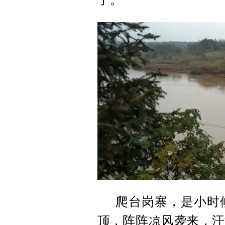
爬台岗寨，是小时
顶，阵阵凉风袭来，汗