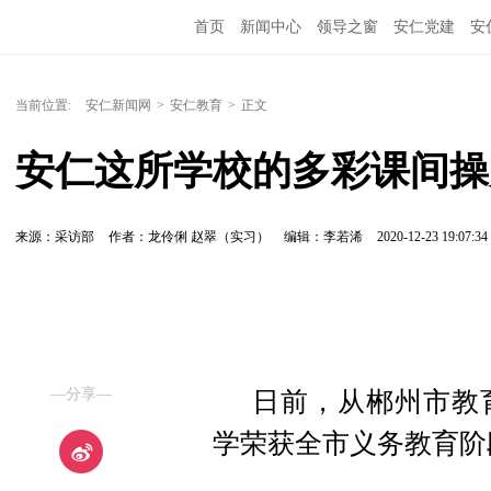
首页
新闻中心
领导之窗
安仁党建
安
当前位置:
安仁新闻网
>
安仁教育
>
正文
安仁这所学校的多彩课间操
来源：采访部
作者：龙伶俐 赵翠（实习）
编辑：李若浠
2020-12-23 19:07:34
—分享—
日前，从郴州市教
学荣获全市义务教育阶